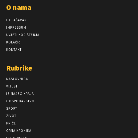
O nama
OGLAŠAVANJE
IMPRESSUM
UVJETI KORIŠTENJA
KOLAČIĆI
KONTAKT
Rubrike
NASLOVNICA
VIJESTI
IZ NAŠEG KRAJA
GOSPODARSTVO
SPORT
ŽIVOT
PRIČE
CRNA KRONIKA