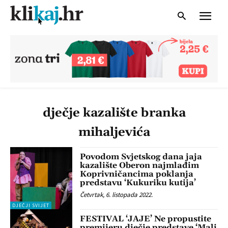
dječje kazalište branka
mihaljevića
Povodom Svjetskog dana jaja
kazalište Oberon najmlađim
Koprivničancima poklanja
predstavu ‘Kukuriku kutija’
Četvrtak, 6. listopada 2022.
DJEČJI SVIJET
FESTIVAL ‘JAJE’ Ne propustite
premijeru dječje predstave ‘Mali