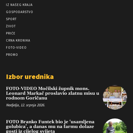
IZ NAŠEG KRAJA
GOSPODARSTVO
SPORT
ŽIVOT
PRIČE
CRNA KRONIKA
FOTO-VIDEO
PROMO
Izbor urednika
FOTO-VIDEO Močilski župnik mons.
Leonard Markač proslavio zlatnu misu u
rodnom Goričanu
Nedjelja, 12. srpnja 2026.
FOTO Branko Funtek bio je ‘usamljena
golubica’, a danas mu na farmu dolaze
gosti iz cijelog svijeta