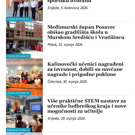
sportsku dvoranu
Srijeda, 5. kolovoza 2026.
OBRAZOVANJE
Međimurski župan Posavec
obišao gradilišta škola u
Murskom Središću i Vratišincu
Petak, 31. srpnja 2026.
OBRAZOVANJE
Kalinovečki učenici nagrađeni
za izvrsnost, dobili su novčane
nagrade i prigodne poklone
Četvrtak, 30. srpnja 2026.
OBRAZOVANJE
Više praktične STEM nastave za
učenike ludbreškog kraja i nove
mogućnosti za učitelje
Srijeda, 29. srpnja 2026.
OBRAZOVANJE