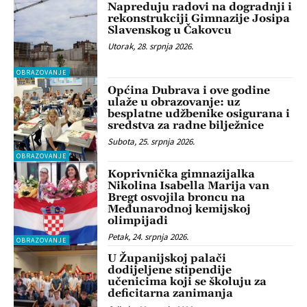
Napreduju radovi na dogradnji i
rekonstrukciji Gimnazije Josipa
Slavenskog u Čakovcu
Utorak, 28. srpnja 2026.
OBRAZOVANJE
Općina Dubrava i ove godine
ulaže u obrazovanje: uz
besplatne udžbenike osigurana i
sredstva za radne bilježnice
Subota, 25. srpnja 2026.
OBRAZOVANJE
Koprivnička gimnazijalka
Nikolina Isabella Marija van
Bregt osvojila broncu na
Međunarodnoj kemijskoj
olimpijadi
Petak, 24. srpnja 2026.
OBRAZOVANJE
U Županijskoj palači
dodijeljene stipendije
učenicima koji se školuju za
deficitarna zanimanja