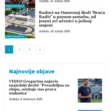
Srijeda, 22. srpnja 2026.
OBRAZOVANJE
Radovi na Osnovnoj školi ‘Braća
Radić’ u punom zamahu, od
jeseni svi učenici u jednoj
smjeni
Subota, 18. srpnja 2026.
OBRAZOVANJE
1
2
3
Najnovije objave
VIDEO Gregurina najavio
susjedski derbi: ‘Preozbiljna su
ekipa, očekuje nas prava
utakmica’
Subota, 8. kolovoza 2026.