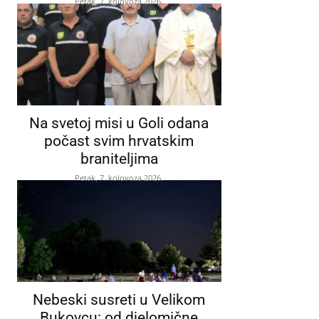
Petak, 7. kolovoza 2026.
Na svetoj misi u Goli odana
počast svim hrvatskim
braniteljima
Petak, 7. kolovoza 2026.
Nebeski susreti u Velikom
Bukovcu: od djelomične