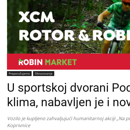
Preporučujemo
Obrazovanje
U sportskoj dvorani P
klima, nabavljen je i no
Vozilo je kupljeno zahvaljujući humanitarnoj akciji „Na 
Koprivnice