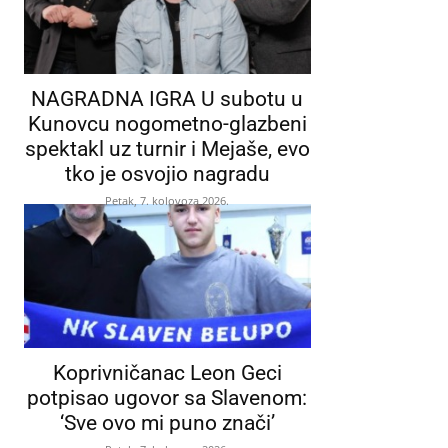
NAGRADNA IGRA U subotu u
Kunovcu nogometno-glazbeni
spektakl uz turnir i Mejaše, evo
tko je osvojio nagradu
Petak, 7. kolovoza 2026.
Koprivničanac Leon Geci
potpisao ugovor sa Slavenom:
‘Sve ovo mi puno znači’