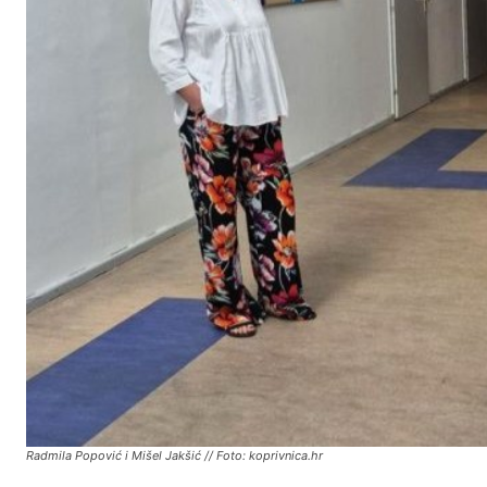
Radmila Popović i Mišel Jakšić // Foto: koprivnica.hr