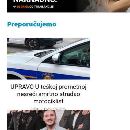
Preporučujemo
UPRAVO U teškoj prometnoj
nesreći smrtno stradao
motociklist
Petak, 7. kolovoza 2026.