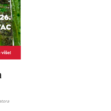
a
atora