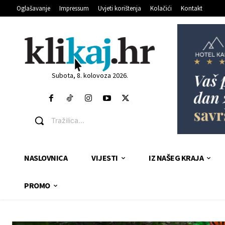
Oglašavanje
Impressum
Uvjeti korištenja
Kolačići
Kontakt
Subota, 8. kolovoza 2026.
Tražilica...
NASLOVNICA
VIJESTI
IZ NAŠEG KRAJA
PROMO