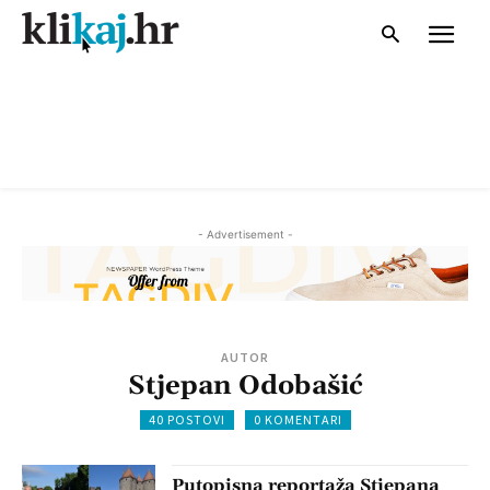
- Advertisement -
AUTOR
Stjepan Odobašić
40 POSTOVI
0 KOMENTARI
Putopisna reportaža Stjepana