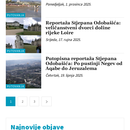
Ponedjeljak, 1. prosinca 2025.
PUTOVANJA
Reportaža Stjepana Odobašića:
veličanstveni dvorci doline
rijeke Loire
Srijeda, 17. rujna 2025.
PUTOVANJA
Putopisna reportaža Stjepana
Odobašića: Po pustinji Negev od
Aqabe do Jeruzalema
Četvrtak, 19. lipnja 2025.
PUTOVANJA
1
2
3
Najnovije objave