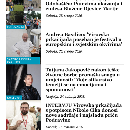
Odobašića: Putevima ukazanja i
čudesa Blažene Djevice Marije
Subota, 25. srpnja 2026.
PUTOVANJA
Andrea Basilico: ‘Virovska
prkačijada poseban je festival u
europskim i svjetskim okvirima’
Subota, 25. srpnja 2026.
GASTRO I DOBRA
KAPLJICA
Tatjana Jakopović nakon teške
životne borbe pronašla snagu u
umjetnosti: ‘Moje slikarstvo
temelji se na emocijama i
spontanosti’
Nedjelja, 24. svibnja 2026.
KULTURA
INTERVJU Virovska prkačijada
s potpisom Nikole Cika donosi
nove sadržaje i najslađu priču
Podravine
Utorak, 21. travnja 2026.