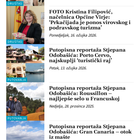
DRUŠTVO
FOTO Kristina Filipović,
načelnica Općine Virje:
‘Prkačijada je ponos virovskog i
podravskog turizma’
Ponedjeljak, 16. ožujka 2026.
DRUŠTVO
Putopisna reportaža Stjepana
Odobašića: Porto Cervo,
najskuplji ‘turistički raj’
Petak, 13. ožujka 2026.
PUTOVANJA
Putopisna reportaža Stjepana
Odobašića: Roussillon –
najljepše selo u Francuskoj
Nedjelja, 28. prosinca 2025.
PUTOVANJA
Putopisna reportaža Stjepana
Odobašića: Gran Canaria – otok
iz mašte