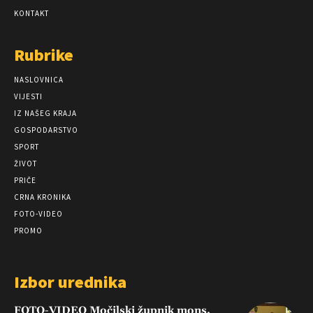
KONTAKT
Rubrike
NASLOVNICA
VIJESTI
IZ NAŠEG KRAJA
GOSPODARSTVO
SPORT
ŽIVOT
PRIČE
CRNA KRONIKA
FOTO-VIDEO
PROMO
Izbor urednika
FOTO-VIDEO Močilski župnik mons.