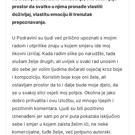
prostor da svatko u njima pronađe vlastiti
doživljaj, vlastitu emociju ili trenutak
prepoznavanja.
U Podravini su ljudi već prilično upoznati s mojim
radom i otprilike znaju u kojem smjeru ide moj
likovni izričaj. Kada radim slike po narudžbi, tada
slušam želje drugih, ali uvijek u svaki rad unosim i
dio sebe jer volim ljudima dočarati osjećaj kroz boje
i kompoziciju. Koristim boje koje oni žele, ali
ostavljam prostor da to i dalje bude moje djelo, da
se u svakoj slici osjeti moj potpis. Okolina je jako
dobro prihvatila i ovu izložbu, uz mnogo lijepih i
pozitivnih komentara. Ljudi su bili pozitivno
iznenađeni jer sam po prvi puta pokazala isključivo
sebe i smjer u kojem zaista želim ići, ne neke
komercijalne, tuđe želje, već potpuno autorski.