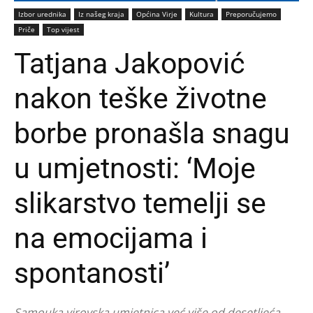
Izbor urednika
Iz našeg kraja
Općina Virje
Kultura
Preporučujemo
Priče
Top vijest
Tatjana Jakopović
nakon teške životne
borbe pronašla snagu
u umjetnosti: ‘Moje
slikarstvo temelji se
na emocijama i
spontanosti’
Samouka virovska umjetnica već više od desetljeća