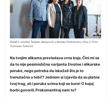
Detalj s izložbe Tatjane Jakopović u Muzeju Podravina u Virju // Foto:
Tomislav Turković
Na tvojim slikama prevladava crna boja. Čini mi se
da to nije pesimistična varijanta životne i slikarske
poruke, nego potreba da iskažeš što je to
trenutačno u tebi!? Jednom si izjavila da su platna
tvoj trag, ali i poruka svima koji se bore! O kojoj
borbi govoriš. Prokomentiraj nam to?