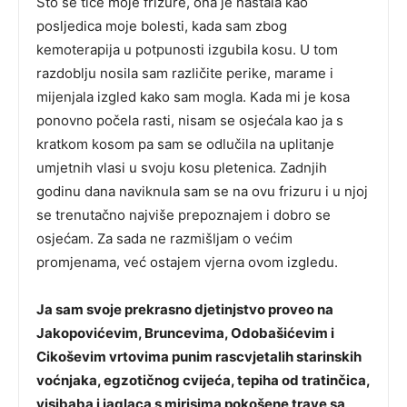
Što se tiče moje frizure, ona je nastala kao
posljedica moje bolesti, kada sam zbog
kemoterapija u potpunosti izgubila kosu. U tom
razdoblju nosila sam različite perike, marame i
mijenjala izgled kako sam mogla. Kada mi je kosa
ponovno počela rasti, nisam se osjećala kao ja s
kratkom kosom pa sam se odlučila na uplitanje
umjetnih vlasi u svoju kosu pletenica. Zadnjih
godinu dana naviknula sam se na ovu frizuru i u njoj
se trenutačno najviše prepoznajem i dobro se
osjećam. Za sada ne razmišljam o većim
promjenama, već ostajem vjerna ovom izgledu.
Ja sam svoje prekrasno djetinjstvo proveo na
Jakopovićevim, Bruncevima, Odobašićevim i
Cikoševim vrtovima punim rascvjetalih starinskih
voćnjaka, egzotičnog cvijeća, tepiha od tratinčica,
visibaba i jaglaca s mirisima pokošene trave sa