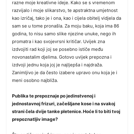
razne moje kreativne ideje. Kako se s vremenom
razvijalo i moje slikarstvo, te apstraktna umjetnost
kao izričaj, tako je i ona, kao i cijela obitelj vidjela da
sam se u tome pronašla. Za moju baku, koja ima 86
godina, to nisu samo slike njezine unuke, nego ih
promatra i kao svojevrsni kritičar. Uvijek zna
izdvojiti rad koji joj se posebno ističe među
novonastalim djelima. Gotovo uvijek prepozna i
izdvoji jednu koja joj je najljepša i najdraža.
Zanimljivo je da često izabere upravo onu koja je i
meni osobno najbliža.
Publika te prepoznaje po jedinstvenoj i
jednostavnoj frizuri, začešljane kose i na svakoj
strani čela dvije tanke pletenice. Hoće li to biti tvoj
prepoznatljiv image?