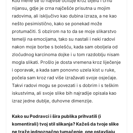
Kod mene se to najviše očituje kroz bijelu i crnu
nijansu, gdje je crna najčešće prisutna u mojim
radovima, ali isključivo kao dubina izraza, a ne kao
nešto pesimistično, kako se ponekad može
protumačiti. S obzirom na to da se moje slikarstvo
temelji na emocijama, tako su nastali i neki radovi
nakon moje borbe s bolešću, kada sam oboljela od
zloćudnog karcinoma dojke i u tom razdoblju nisam
mogla slikati. Prošlo je dosta vremena kroz liječenje
i oporavak, a kada sam ponovno uzela kist u ruke,
počela sam kroz rad više izražavati svoje osjećaje.
Takvi radovi mogu se povezati i s dobrim i s teškim
iskustvima, ali svoje slike bih najradije opisala kao
izraz jedne dublje, duhovne dimenzije.
Kako su Podravci i šira publika prihvatili (i
komentirali) tvoj stil slikanja? Kažeš da tvoje slike
ne traže jednoznačno tumačenje, one ostavljaju