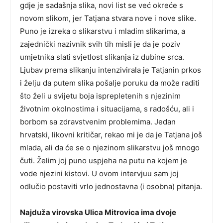
gdje je sadašnja slika, novi list se već okreće s
novom slikom, jer Tatjana stvara nove i nove slike.
Puno je izreka o slikarstvu i mladim slikarima, a
zajednički nazivnik svih tih misli je da je poziv
umjetnika slati svjetlost slikanja iz dubine srca.
Ljubav prema slikanju intenzivirala je Tatjanin prkos
i želju da putem slika pošalje poruku da može raditi
što želi u svijetu boja isprepletenih s njezinim
životnim okolnostima i situacijama, s radošću, ali i
borbom sa zdravstvenim problemima. Jedan
hrvatski, likovni kritičar, rekao mi je da je Tatjana još
mlada, ali da će se o njezinom slikarstvu još mnogo
čuti. Želim joj puno uspjeha na putu na kojem je
vode njezini kistovi. U ovom intervjuu sam joj
odlučio postaviti vrlo jednostavna (i osobna) pitanja.
Najduža virovska Ulica Mitrovica ima dvoje