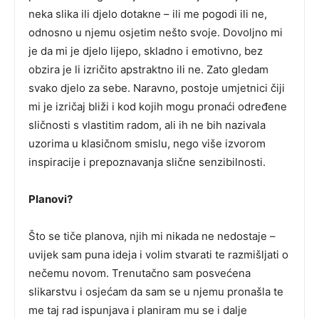
neka slika ili djelo dotakne – ili me pogodi ili ne,
odnosno u njemu osjetim nešto svoje. Dovoljno mi
je da mi je djelo lijepo, skladno i emotivno, bez
obzira je li izričito apstraktno ili ne. Zato gledam
svako djelo za sebe. Naravno, postoje umjetnici čiji
mi je izričaj bliži i kod kojih mogu pronaći određene
sličnosti s vlastitim radom, ali ih ne bih nazivala
uzorima u klasičnom smislu, nego više izvorom
inspiracije i prepoznavanja slične senzibilnosti.
Planovi?
Što se tiče planova, njih mi nikada ne nedostaje –
uvijek sam puna ideja i volim stvarati te razmišljati o
nečemu novom. Trenutačno sam posvećena
slikarstvu i osjećam da sam se u njemu pronašla te
me taj rad ispunjava i planiram mu se i dalje