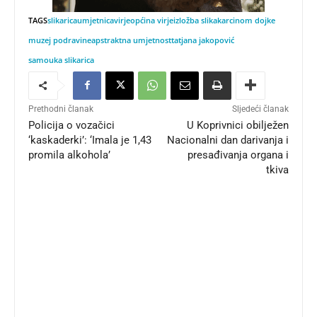
TAGS
slikarica
umjetnica
virje
općina virje
izložba slika
karcinom dojke
muzej podravine
apstraktna umjetnost
tatjana jakopović
samouka slikarica
Prethodni članak
Sljedeći članak
Policija o vozačici
U Koprivnici obilježen
‘kaskaderki’: ‘Imala je 1,43
Nacionalni dan darivanja i
promila alkohola’
presađivanja organa i
tkiva