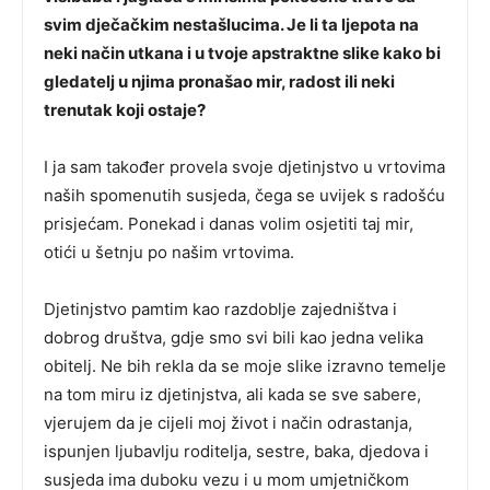
svim dječačkim nestašlucima. Je li ta ljepota na
neki način utkana i u tvoje apstraktne slike kako bi
gledatelj u njima pronašao mir, radost ili neki
trenutak koji ostaje?
I ja sam također provela svoje djetinjstvo u vrtovima
naših spomenutih susjeda, čega se uvijek s radošću
prisjećam. Ponekad i danas volim osjetiti taj mir,
otići u šetnju po našim vrtovima.
Djetinjstvo pamtim kao razdoblje zajedništva i
dobrog društva, gdje smo svi bili kao jedna velika
obitelj. Ne bih rekla da se moje slike izravno temelje
na tom miru iz djetinjstva, ali kada se sve sabere,
vjerujem da je cijeli moj život i način odrastanja,
ispunjen ljubavlju roditelja, sestre, baka, djedova i
susjeda ima duboku vezu i u mom umjetničkom