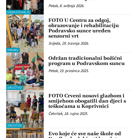
Petak, 8. svibnja 2026.
OBRAZOVANJE
FOTO U Centru za odgoj,
obrazovanje i rehabilitaciju
Podravsko sunce uređen
senzorni vrt
Srijeda, 29. travnja 2026.
PROMO
Održan tradicionalni božićni
program u Podravskom suncu
Petak, 19. prosinca 2025.
DRUŠTVO
FOTO Crveni nosovi glazbom i
smijehom obogatili dan djeci s
teškoćama u Koprivnici
Četvrtak, 18. rujna 2025.
DRUŠTVO
Evo koje će sve naše škole od