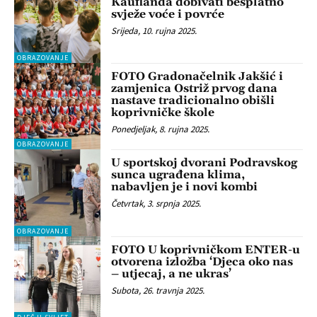
Kauflanda dobivati besplatno
svježe voće i povrće
Srijeda, 10. rujna 2025.
OBRAZOVANJE
FOTO Gradonačelnik Jakšić i
zamjenica Ostriž prvog dana
nastave tradicionalno obišli
koprivničke škole
Ponedjeljak, 8. rujna 2025.
OBRAZOVANJE
U sportskoj dvorani Podravskog
sunca ugrađena klima,
nabavljen je i novi kombi
Četvrtak, 3. srpnja 2025.
OBRAZOVANJE
FOTO U koprivničkom ENTER-u
otvorena izložba ‘Djeca oko nas
– utjecaj, a ne ukras’
Subota, 26. travnja 2025.