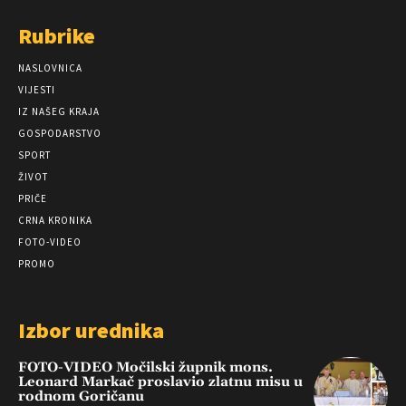
Rubrike
NASLOVNICA
VIJESTI
IZ NAŠEG KRAJA
GOSPODARSTVO
SPORT
ŽIVOT
PRIČE
CRNA KRONIKA
FOTO-VIDEO
PROMO
Izbor urednika
FOTO-VIDEO Močilski župnik mons.
Leonard Markač proslavio zlatnu misu u
rodnom Goričanu