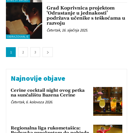
DJEČJI SVIJET
Grad Koprivnica projektom
‘Odrastanje u jednakosti’
podržava učenike s teškoćama u
razvoju
Četvrtak, 16. siječnja 2025.
OBRAZOVANJE
1
2
3
Najnovije objave
Cerine cocktail night ovog petka
na sunčalištu Bazena Cerine
Četvrtak, 6. kolovoza 2026.
Regionalna liga rukometašica:
Podravka preokretom do pobjede