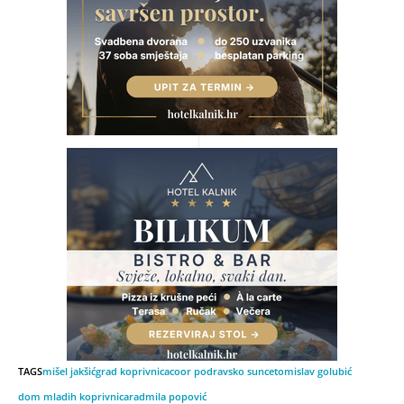
TAGS
mišel jakšić
grad koprivnica
coor podravsko sunce
tomislav golubić
dom mladih koprivnica
radmila popović