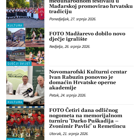
međunarodnom festivalu u
Mađarskoj promovirao hrvatsku
tradiciju
Ponedjeljak, 27. srpnja 2026.
KULTURA
FOTO Madžarevo dobilo novo
dječje igralište
Nedjelja, 26. srpnja 2026.
DJEČJI SVIJET
Novomarofski Kulturni centar
Ivan Rabuzin ponovno je
domaćin Hrvatske operne
akademije
Petak, 24. srpnja 2026.
KULTURA
FOTO Četiri dana odličnog
nogometa na memorijalnom
turniru ‘Darko Puškadija –
Zvonimir Pavlić’ u Remetincu
Utorak, 21. srpnja 2026.