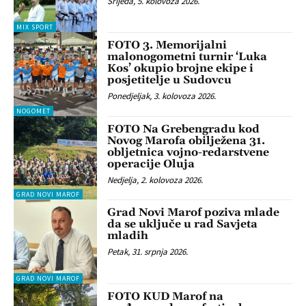
Srijeda, 5. kolovoza 2026.
MIX SPORT
FOTO 3. Memorijalni
malonogometni turnir ‘Luka
Kos’ okupio brojne ekipe i
posjetitelje u Sudovcu
Ponedjeljak, 3. kolovoza 2026.
NOGOMET
FOTO Na Grebengradu kod
Novog Marofa obilježena 31.
obljetnica vojno-redarstvene
operacije Oluja
Nedjelja, 2. kolovoza 2026.
GRAD NOVI MAROF
Grad Novi Marof poziva mlade
da se uključe u rad Savjeta
mladih
Petak, 31. srpnja 2026.
GRAD NOVI MAROF
FOTO KUD Marof na