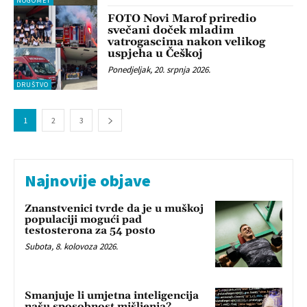
NOGOMET
FOTO Novi Marof priredio
svečani doček mladim
vatrogascima nakon velikog
uspjeha u Češkoj
Ponedjeljak, 20. srpnja 2026.
DRUŠTVO
1
2
3
Najnovije objave
Znanstvenici tvrde da je u muškoj
populaciji mogući pad
testosterona za 54 posto
Subota, 8. kolovoza 2026.
Smanjuje li umjetna inteligencija
našu sposobnost mišljenja?