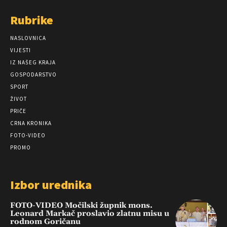
Rubrike
NASLOVNICA
VIJESTI
IZ NAŠEG KRAJA
GOSPODARSTVO
SPORT
ŽIVOT
PRIČE
CRNA KRONIKA
FOTO-VIDEO
PROMO
Izbor urednika
FOTO-VIDEO Močilski župnik mons.
Leonard Markač proslavio zlatnu misu u
rodnom Goričanu