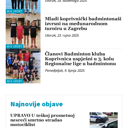
Utorak, 18. studenoga 2025.
MIX SPORT
Mladi koprivnički badmintonaši
izvrsni na međunarodnom
turniru u Zagrebu
Utorak, 23. rujna 2025.
MIX SPORT
Članovi Badminton kluba
Koprivnica uspješni u 3. kolu
Regionalne lige u badmintonu
Ponedjeljak, 9. lipnja 2025.
MIX SPORT
Najnovije objave
UPRAVO U teškoj prometnoj
nesreći smrtno stradao
motociklist