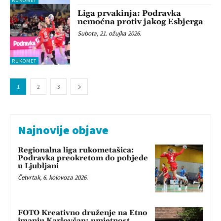
RUKOMET
Liga prvakinja: Podravka
nemoćna protiv jakog Esbjerga
Subota, 21. ožujka 2026.
RUKOMET
1
2
3
Najnovije objave
Regionalna liga rukometašica:
Podravka preokretom do pobjede
u Ljubljani
Četvrtak, 6. kolovoza 2026.
FOTO Kreativno druženje na Etno
imanju Karlovčan: umjetnost,