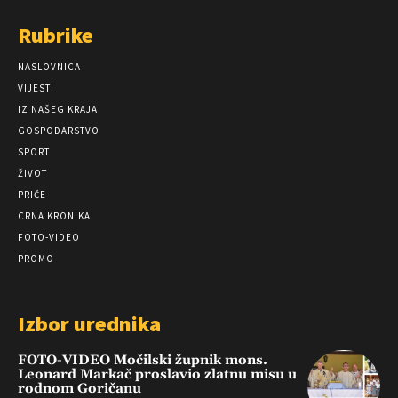
Rubrike
NASLOVNICA
VIJESTI
IZ NAŠEG KRAJA
GOSPODARSTVO
SPORT
ŽIVOT
PRIČE
CRNA KRONIKA
FOTO-VIDEO
PROMO
Izbor urednika
FOTO-VIDEO Močilski župnik mons.
Leonard Markač proslavio zlatnu misu u
rodnom Goričanu