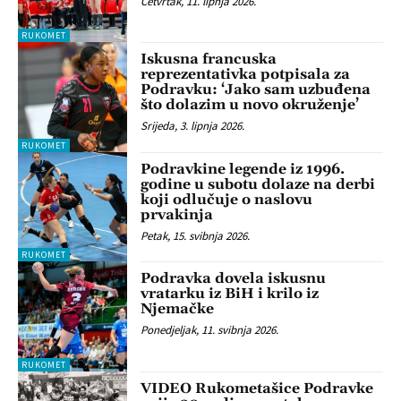
Četvrtak, 11. lipnja 2026.
RUKOMET
Iskusna francuska
reprezentativka potpisala za
Podravku: ‘Jako sam uzbuđena
što dolazim u novo okruženje’
Srijeda, 3. lipnja 2026.
RUKOMET
Podravkine legende iz 1996.
godine u subotu dolaze na derbi
koji odlučuje o naslovu
prvakinja
Petak, 15. svibnja 2026.
RUKOMET
Podravka dovela iskusnu
vratarku iz BiH i krilo iz
Njemačke
Ponedjeljak, 11. svibnja 2026.
RUKOMET
VIDEO Rukometašice Podravke