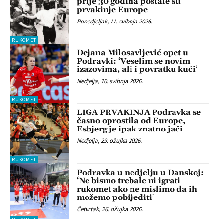
prije 30 godina postale su
prvakinje Europe
Ponedjeljak, 11. svibnja 2026.
RUKOMET
Dejana Milosavljević opet u
Podravki: ‘Veselim se novim
izazovima, ali i povratku kući’
Nedjelja, 10. svibnja 2026.
RUKOMET
LIGA PRVAKINJA Podravka se
časno oprostila od Europe,
Esbjerg je ipak znatno jači
Nedjelja, 29. ožujka 2026.
RUKOMET
Podravka u nedjelju u Danskoj:
‘Ne bismo trebale ni igrati
rukomet ako ne mislimo da ih
možemo pobijediti’
Četvrtak, 26. ožujka 2026.