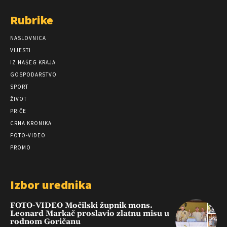
Rubrike
NASLOVNICA
VIJESTI
IZ NAŠEG KRAJA
GOSPODARSTVO
SPORT
ŽIVOT
PRIČE
CRNA KRONIKA
FOTO-VIDEO
PROMO
Izbor urednika
FOTO-VIDEO Močilski župnik mons.
Leonard Markač proslavio zlatnu misu u
rodnom Goričanu