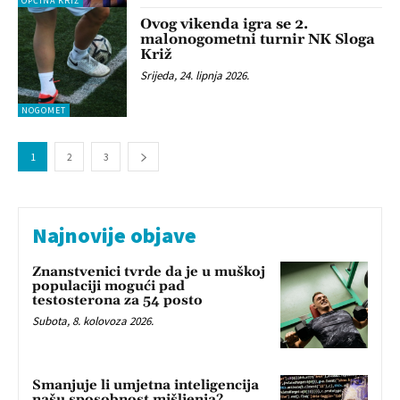
OPĆINA KRIŽ
Ovog vikenda igra se 2.
malonogometni turnir NK Sloga
Križ
Srijeda, 24. lipnja 2026.
NOGOMET
1
2
3
Najnovije objave
Znanstvenici tvrde da je u muškoj
populaciji mogući pad
testosterona za 54 posto
Subota, 8. kolovoza 2026.
Smanjuje li umjetna inteligencija
našu sposobnost mišljenja?