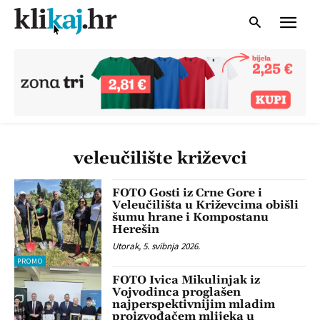
veleučilište križevci
FOTO Gosti iz Crne Gore i
Veleučilišta u Križevcima obišli
šumu hrane i Kompostanu
Herešin
Utorak, 5. svibnja 2026.
PROMO
FOTO Ivica Mikulinjak iz
Vojvodinca proglašen
najperspektivnijim mladim
proizvođačem mlijeka u