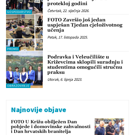
protekloj godini
Četvrtak, 22. siječnja 2026.
GOSPODARSTVO
FOTO Završio još jedan
uspješan Tjedan cjeloživotnog
učenja
Petak, 17. listopada 2025.
PROMO
Podravka i Veleučilište u
Križevcima sklopili suradnju i
studentima omogućili stručnu
praksu
Utorak, 6. lipnja 2023.
OBRAZOVANJE
Najnovije objave
FOTO U Križu obilježen Dan
pobjede i domovinske zahvalnosti
i Dan hrvatskih branitelja