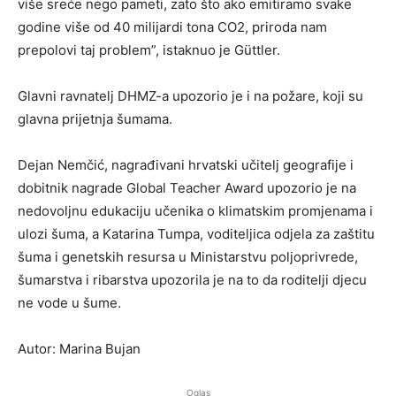
više sreće nego pameti, zato što ako emitiramo svake
godine više od 40 milijardi tona CO2, priroda nam
prepolovi taj problem”, istaknuo je Güttler.
Glavni ravnatelj DHMZ-a upozorio je i na požare, koji su
glavna prijetnja šumama.
Dejan Nemčić, nagrađivani hrvatski učitelj geografije i
dobitnik nagrade Global Teacher Award upozorio je na
nedovoljnu edukaciju učenika o klimatskim promjenama i
ulozi šuma, a Katarina Tumpa, voditeljica odjela za zaštitu
šuma i genetskih resursa u Ministarstvu poljoprivrede,
šumarstva i ribarstva upozorila je na to da roditelji djecu
ne vode u šume.
Autor: Marina Bujan
Oglas