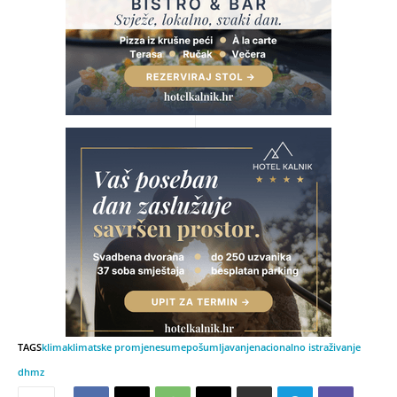
TAGS
klima
klimatske promjene
sume
pošumljavanje
nacionalno istraživanje
dhmz