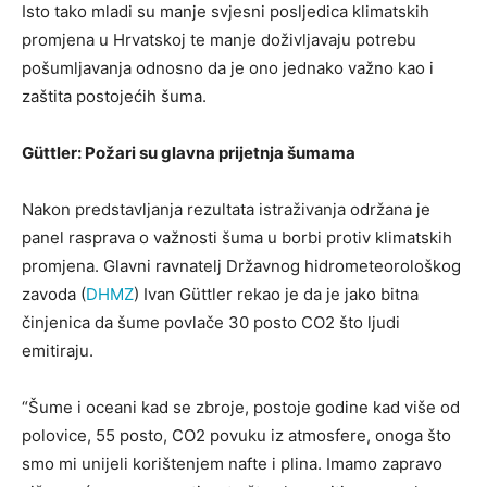
Isto tako mladi su manje svjesni posljedica klimatskih
promjena u Hrvatskoj te manje doživljavaju potrebu
pošumljavanja odnosno da je ono jednako važno kao i
zaštita postojećih šuma.
Güttler: Požari su glavna prijetnja šumama
Nakon predstavljanja rezultata istraživanja održana je
panel rasprava o važnosti šuma u borbi protiv klimatskih
promjena. Glavni ravnatelj Državnog hidrometeorološkog
zavoda (
DHMZ
) Ivan Güttler rekao je da je jako bitna
činjenica da šume povlače 30 posto CO2 što ljudi
emitiraju.
“Šume i oceani kad se zbroje, postoje godine kad više od
polovice, 55 posto, CO2 povuku iz atmosfere, onoga što
smo mi unijeli korištenjem nafte i plina. Imamo zapravo