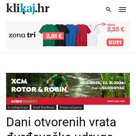
Iz našeg kraja
Grad Đurđevac
Preporučujemo
Dani otvorenih vrata