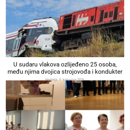
U sudaru vlakova ozlijeđeno 25 osoba,
među njima dvojica strojovođa i kondukter
Nedjelja, 9. kolovoza 2026.