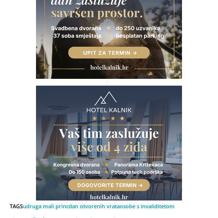
TAGS
udruga mali princ
dan otvorenih vrata
osobe s invaliditetom