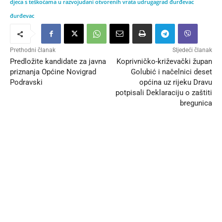
djeca s teškoćama u razvoju
dani otvorenih vrata udruga
grad đurđevac
đurđevac
Prethodni članak
Sljedeći članak
Predložite kandidate za javna
Koprivničko-križevački župan
priznanja Općine Novigrad
Golubić i načelnici deset
Podravski
općina uz rijeku Dravu
potpisali Deklaraciju o zaštiti
bregunica