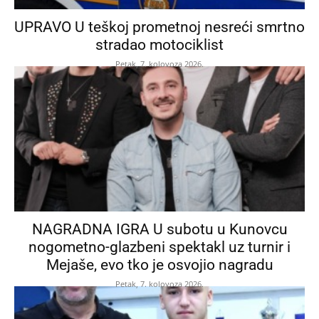
UPRAVO U teškoj prometnoj nesreći smrtno
stradao motociklist
Petak, 7. kolovoza 2026.
NAGRADNA IGRA U subotu u Kunovcu
nogometno-glazbeni spektakl uz turnir i
Mejaše, evo tko je osvojio nagradu
Petak, 7. kolovoza 2026.