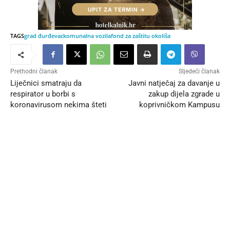
TAGS
grad đurđevac
komunalna vozila
fond za zaštitu okoliša
Prethodni članak
Sljedeći članak
Liječnici smatraju da
Javni natječaj za davanje u
respirator u borbi s
zakup dijela zgrade u
koronavirusom nekima šteti
koprivničkom Kampusu