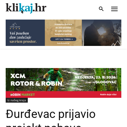
Iz našeg kraja
Đurđevac prijavio