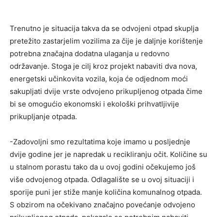
Trenutno je situacija takva da se odvojeni otpad skuplja
pretežito zastarjelim vozilima za čije je daljnje korištenje
potrebna značajna dodatna ulaganja u redovno
održavanje. Stoga je cilj kroz projekt nabaviti dva nova,
energetski učinkovita vozila, koja će odjednom moći
sakupljati dvije vrste odvojeno prikupljenog otpada čime
bi se omogućio ekonomski i ekološki prihvatljivije
prikupljanje otpada.
-Zadovoljni smo rezultatima koje imamo u posljednje
dvije godine jer je napredak u recikliranju očit. Količine su
u stalnom porastu tako da u ovoj godini očekujemo još
više odvojenog otpada. Odlagalište se u ovoj situaciji i
sporije puni jer stiže manje količina komunalnog otpada.
S obzirom na očekivano značajno povećanje odvojeno