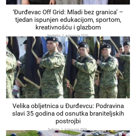
‘Đurđevac Off Grid: Mladi bez granica’ –
tjedan ispunjen edukacijom, sportom,
kreativnošću i glazbom
Nedjelja, 2. kolovoza 2026.
Velika obljetnica u Đurđevcu: Podravina
slavi 35 godina od osnutka braniteljskih
postrojbi
Subota, 1. kolovoza 2026.