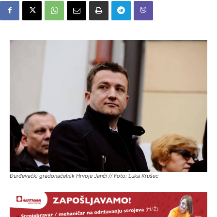
Đurđevački gradonačelnik Hrvoje Janči // Foto: Luka Krušec