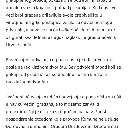
prikupljenog otpada, pokazalo se potrebnim nabaviti
dodatna vozila koja će taj otpad prikupljati. Kod nas sve
veći broj građana prijavljuje svoje prebivalište u
vinogradima gdje postojeća vozila za odvoz ne mogu
pristupiti, a nova vozila će lakše doći do njih te im tako
osigurati kvalitetniju uslugu- naglasio je gradonačelnik
Hrvoje Janči.
Povećanjem odvajanja otpada došlo je i do povećanja
posla na reciklažnom dvorištu. Sav odvojeni otpad koji se
prikupi od građana još se dodatno sortira u našem
reciklažnom dvorištu.
-Važnost očuvanja okoliša i odvajanje otpada očito su ušli
u naviku većini građana, a to možemo zahvaliti i
projektima čiji je cilj ukazati građanima na važnosti
gospodarenja otpadom koje provode Komunalne usluge
Đurđevac u suradnji s Gradom Đurđevcom. Izrađeni su i