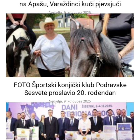
na Apašu, Varaždinci kući pjevajući
Nedjelja, 9. kolovoza 2026.
FOTO Športski konjički klub Podravske
Sesvete proslavio 20. rođendan
Nedjelja, 9. kolovoza 2026.