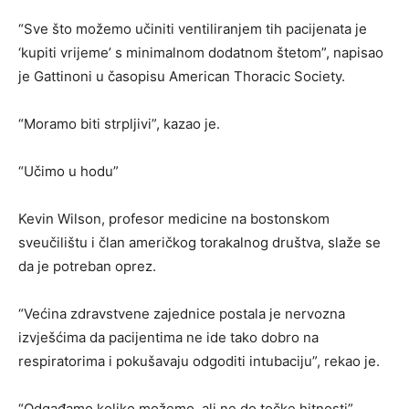
“Sve što možemo učiniti ventiliranjem tih pacijenata je
‘kupiti vrijeme’ s minimalnom dodatnom štetom”, napisao
je Gattinoni u časopisu American Thoracic Society.
“Moramo biti strpljivi”, kazao je.
“Učimo u hodu”
Kevin Wilson, profesor medicine na bostonskom
sveučilištu i član američkog torakalnog društva, slaže se
da je potreban oprez.
“Većina zdravstvene zajednice postala je nervozna
izvješćima da pacijentima ne ide tako dobro na
respiratorima i pokušavaju odgoditi intubaciju”, rekao je.
“Odgađamo koliko možemo, ali ne do točke hitnosti”,