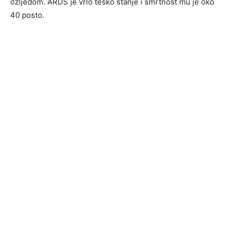
ozljedom. ARDS je vrlo teško stanje i smrtnost mu je oko
40 posto.