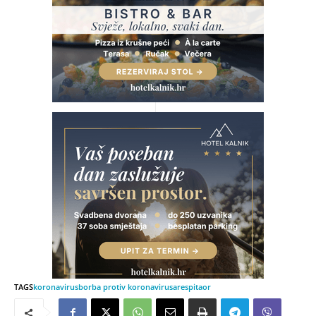
TAGS
koronavirus
borba protiv koronavirusa
respitaor