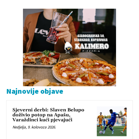
Najnovije objave
Sjeverni derbi: Slaven Belupo
doživio potop na Apašu,
Varaždinci kući pjevajući
Nedjelja, 9. kolovoza 2026.