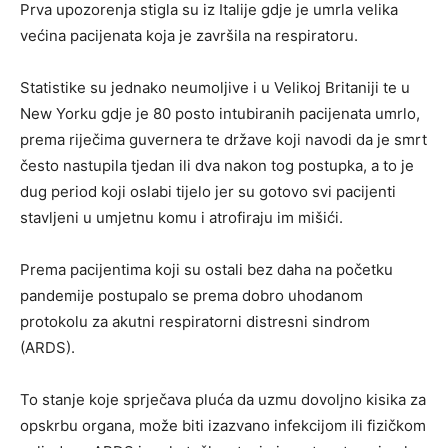
Prva upozorenja stigla su iz Italije gdje je umrla velika
većina pacijenata koja je završila na respiratoru.
Statistike su jednako neumoljive i u Velikoj Britaniji te u
New Yorku gdje je 80 posto intubiranih pacijenata umrlo,
prema riječima guvernera te države koji navodi da je smrt
često nastupila tjedan ili dva nakon tog postupka, a to je
dug period koji oslabi tijelo jer su gotovo svi pacijenti
stavljeni u umjetnu komu i atrofiraju im mišići.
Prema pacijentima koji su ostali bez daha na početku
pandemije postupalo se prema dobro uhodanom
protokolu za akutni respiratorni distresni sindrom
(ARDS).
To stanje koje sprječava pluća da uzmu dovoljno kisika za
opskrbu organa, može biti izazvano infekcijom ili fizičkom