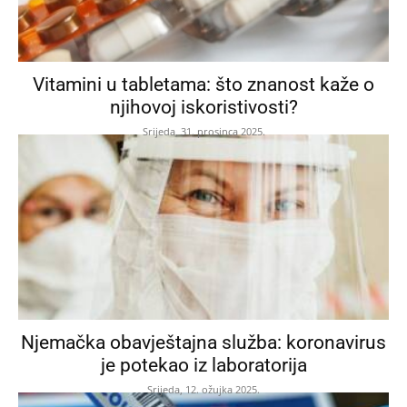
Vitamini u tabletama: što znanost kaže o
njihovoj iskoristivosti?
Srijeda, 31. prosinca 2025.
Njemačka obavještajna služba: koronavirus
je potekao iz laboratorija
Srijeda, 12. ožujka 2025.