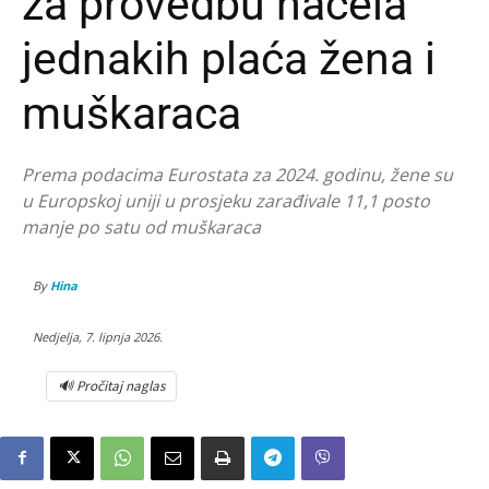
za provedbu načela
jednakih plaća žena i
muškaraca
Prema podacima Eurostata za 2024. godinu, žene su
u Europskoj uniji u prosjeku zarađivale 11,1 posto
manje po satu od muškaraca
By
Hina
Nedjelja, 7. lipnja 2026.
🔊 Pročitaj naglas