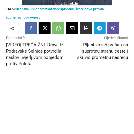
TAGS
europska unija
hrvatska
žene
eu
plaća
muškarci
nova pravila
rodna ravnopravnost
Prethodni članak
Sljedeći članak
[VIDEO] TREĆA ŽNL Drava iz
Pijani vozač prešao na
Podravske Selnice potvrdila
suprotnu stranu ceste i
naslov uvjerljivom pobjedom
skrivio prometnu nesreću
protiv Poleta