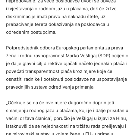
napredovanje. Za veće poslodavce uvodi se obveza
izvještavanja o rodnom jazu u plaćama, dok će žrtve
diskriminacije imati pravo na naknadu štete, uz
prebacivanje tereta dokazivanja na poslodavca u
određenim postupcima.
Potpredsjednik odbora Europskog parlamenta za prava
žena i rodnu ravnopravnost Marko Vešligaj (SDP) ocijenio
je da je glavni cilj direktive ojačati načelo jednakih plaća i
povećati transparentnost plaća kroz mjere koje će
osnažiti radnike i potaknuti poslodavce na uspostavljanje
pravednijih sustava određivanja primanja.
„Očekuje se da će ove mjere dugoročno doprinijeti
smanjenju rodnog jaza u plaćama, koji je i dalje prisutan u
većini država članica“, poručio je Vešligaj u izjavi za Hinu,
istaknuvši da se nejednakosti na tržištu rada prelijevaju i
na mirovinski sustav, u kojem žene u EU-u primaju