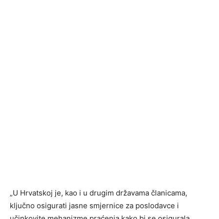
„U Hrvatskoj je, kao i u drugim državama članicama,
ključno osigurati jasne smjernice za poslodavce i
učinkovite mehanizme praćenja kako bi se osigurala