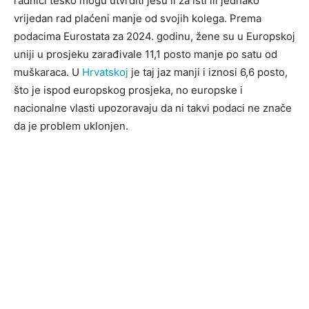
radnici teško mogu utvrditi jesu li za isti ili jednako
vrijedan rad plaćeni manje od svojih kolega. Prema
podacima Eurostata za 2024. godinu, žene su u Europskoj
uniji u prosjeku zarađivale 11,1 posto manje po satu od
muškaraca. U
Hrvatskoj
je taj jaz manji i iznosi 6,6 posto,
što je ispod europskog prosjeka, no europske i
nacionalne vlasti upozoravaju da ni takvi podaci ne znače
da je problem uklonjen.