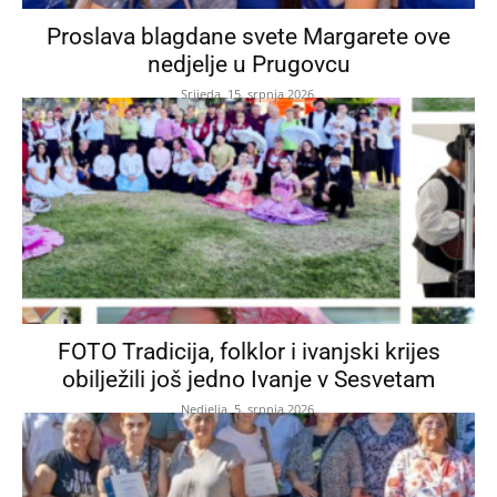
Proslava blagdane svete Margarete ove
nedjelje u Prugovcu
Srijeda, 15. srpnja 2026.
FOTO Tradicija, folklor i ivanjski krijes
obilježili još jedno Ivanje v Sesvetam
Nedjelja, 5. srpnja 2026.