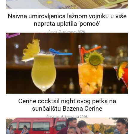
Naivna umirovljenica lažnom vojniku u više
naprata uplatila ‘pomoć’
Petak, 7. kolovoza 2026.
Cerine cocktail night ovog petka na
sunčalištu Bazena Cerine
Četvrtak, 6. kolovoza 2026.