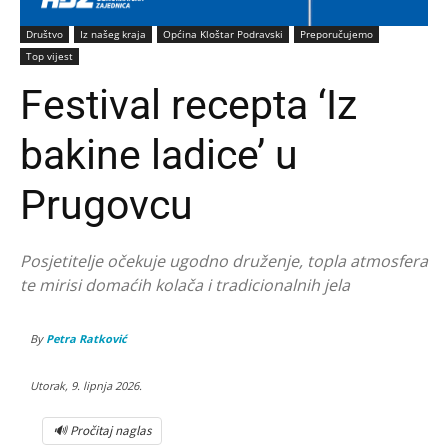
Društvo
Iz našeg kraja
Općina Kloštar Podravski
Preporučujemo
Top vijest
Festival recepta ‘Iz
bakine ladice’ u
Prugovcu
Posjetitelje očekuje ugodno druženje, topla atmosfera
te mirisi domaćih kolača i tradicionalnih jela
By
Petra Ratković
Utorak, 9. lipnja 2026.
🔊 Pročitaj naglas