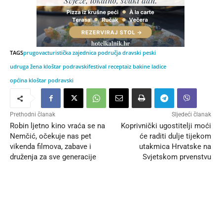
TAGS
prugovac
turistička zajednica područja dravski peski
udruga žena kloštar podravski
festival recepta
iz bakine ladice
općina kloštar podravski
Prethodni članak
Sljedeći članak
Robin ljetno kino vraća se na
Koprivnički ugostitelji moći
Nemčić, očekuje nas pet
će raditi dulje tijekom
vikenda filmova, zabave i
utakmica Hrvatske na
druženja za sve generacije
Svjetskom prvenstvu