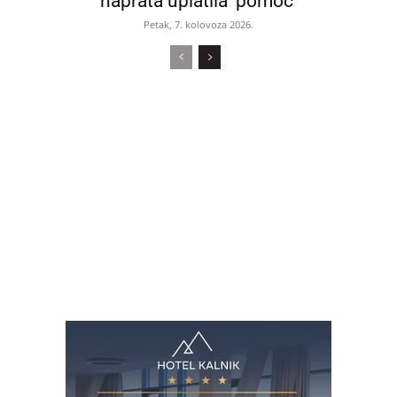
naprata uplatila ‘pomoć’
Petak, 7. kolovoza 2026.