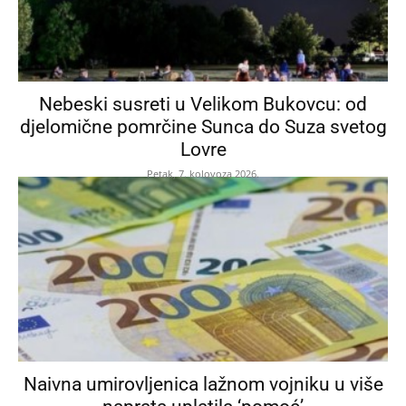
Nebeski susreti u Velikom Bukovcu: od
djelomične pomrčine Sunca do Suza svetog
Lovre
Petak, 7. kolovoza 2026.
Naivna umirovljenica lažnom vojniku u više