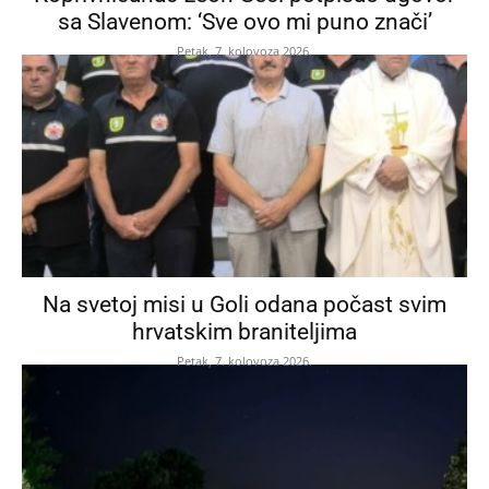
sa Slavenom: ‘Sve ovo mi puno znači’
Petak, 7. kolovoza 2026.
Na svetoj misi u Goli odana počast svim
hrvatskim braniteljima
Petak, 7. kolovoza 2026.