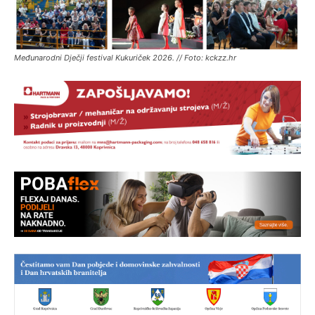
Međunarodni Dječji festival Kukuriček 2026. // Foto: kckzz.hr