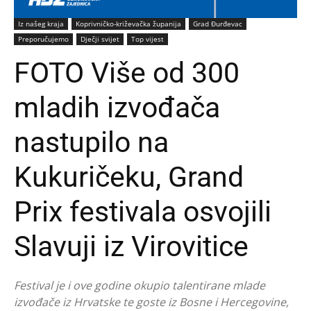
Iz našeg kraja
Koprivničko-križevačka županija
Grad Đurđevac
Preporučujemo
Dječji svijet
Top vijest
FOTO Više od 300
mladih izvođača
nastupilo na
Kukuričeku, Grand
Prix festivala osvojili
Slavuji iz Virovitice
Festival je i ove godine okupio talentirane mlade
izvođače iz Hrvatske te goste iz Bosne i Hercegovine,