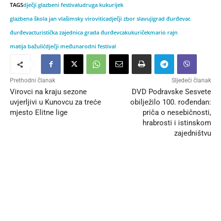
TAGS
dječji glazbeni festival
udruga kukurijek
glazbena škola jan vlašimsky virovitica
dječji zbor slavuji
grad đurđevac
đurđevac
turistička zajednica grada đurđevca
kukuriček
mario rajn
matija bažulić
dječji međunarodni festival
Prethodni članak
Sljedeći članak
Virovci na kraju sezone
DVD Podravske Sesvete
uvjerljivi u Kunovcu za treće
obilježilo 100. rođendan:
mjesto Elitne lige
priča o nesebičnosti,
hrabrosti i istinskom
zajedništvu