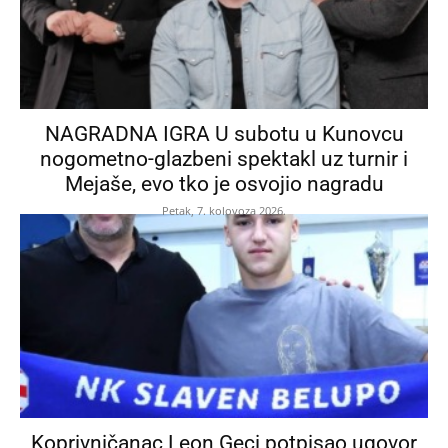
NAGRADNA IGRA U subotu u Kunovcu
nogometno-glazbeni spektakl uz turnir i
Mejaše, evo tko je osvojio nagradu
Petak, 7. kolovoza 2026.
Koprivničanac Leon Geci potpisao ugovor