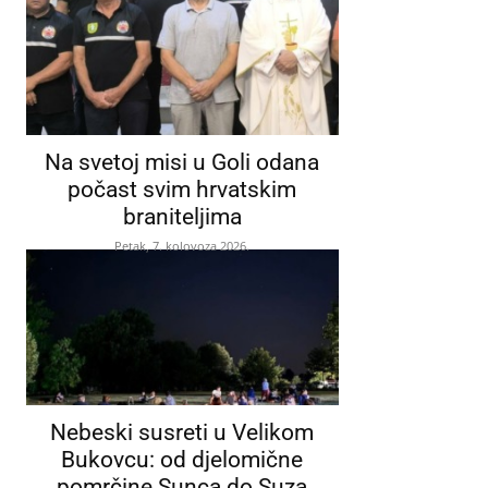
Na svetoj misi u Goli odana
počast svim hrvatskim
braniteljima
Petak, 7. kolovoza 2026.
Nebeski susreti u Velikom
Bukovcu: od djelomične
pomrčine Sunca do Suza