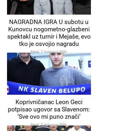
NAGRADNA IGRA U subotu u
Kunovcu nogometno-glazbeni
spektakl uz turnir i Mejaše, evo
tko je osvojio nagradu
Petak, 7. kolovoza 2026.
Koprivničanac Leon Geci
potpisao ugovor sa Slavenom:
‘Sve ovo mi puno znači’
Petak, 7. kolovoza 2026.