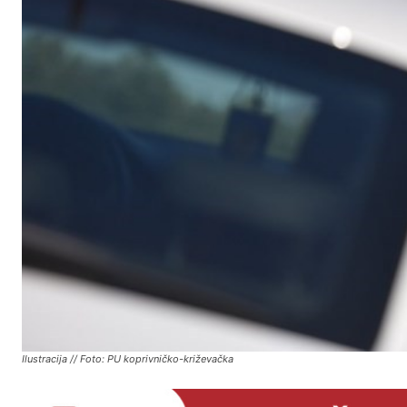
Ilustracija // Foto: PU koprivničko-križevačka