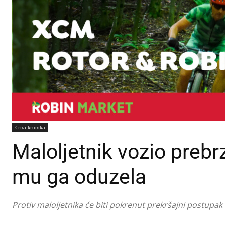
Crna kronika
Maloljetnik vozio prebrzi
mu ga oduzela
Protiv maloljetnika će biti pokrenut prekršajni postupak