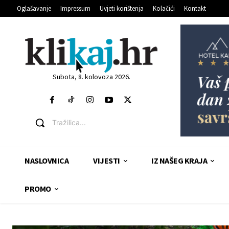
Oglašavanje
Impressum
Uvjeti korištenja
Kolačići
Kontakt
Subota, 8. kolovoza 2026.
Tražilica...
NASLOVNICA
VIJESTI
IZ NAŠEG KRAJA
PROMO