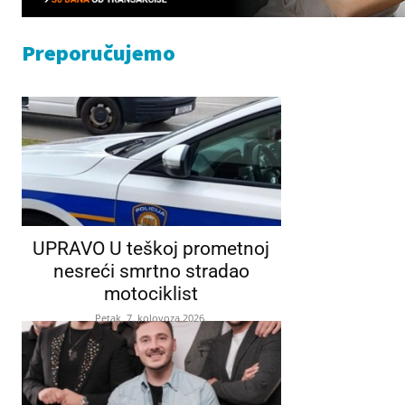
Preporučujemo
UPRAVO U teškoj prometnoj
nesreći smrtno stradao
motociklist
Petak, 7. kolovoza 2026.