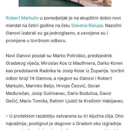
Robert Markulin
u ponedjeljak je na skupštini dobio novi
mandat na četiri godine na čelu
Slavena Belupa
. Nazočni
članovi izabrali su ga jednoglasno, a usvojene su i
promjene u Izvršnom odboru.
Novi članovi postali su Marko Potroško, predsjednik
Gradskog vijeća, Miroslav Kos iz Mauthnera, Darko Koren
kao predstavnik Radnika te Josip Kolar iz Županije. Izvršni
odbor broji 14 članova, a njegovi su članovi i Robert
Markulin, Marinko Beljo, Hrvoje Čeović, Goran
Međurečan, Josip Sulimanec, Dario Bodulica, Davor
Gečić, Mario Tomiša, Ratimir Ljubić te Krešimir Habijanec.
– U proteklom razdoblju ostvarena su tri ključna cilja. Ono
najvažnije, postignut je dogovor s Gradom oko izgradnje