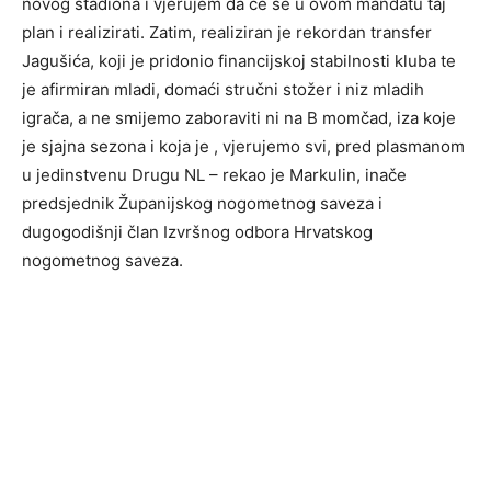
novog stadiona i vjerujem da će se u ovom mandatu taj
plan i realizirati. Zatim, realiziran je rekordan transfer
Jagušića, koji je pridonio financijskoj stabilnosti kluba te
je afirmiran mladi, domaći stručni stožer i niz mladih
igrača, a ne smijemo zaboraviti ni na B momčad, iza koje
je sjajna sezona i koja je , vjerujemo svi, pred plasmanom
u jedinstvenu Drugu NL – rekao je Markulin, inače
predsjednik Županijskog nogometnog saveza i
dugogodišnji član Izvršnog odbora Hrvatskog
nogometnog saveza.