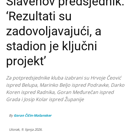
Slavenov predsjednik:
‘Rezultati su
zadovoljavajući, a
stadion je ključni
projekt’
Za potpredsjednike kluba izabrani su Hrvoje Čeović
ispred Belupa, Marinko Beljo ispred Podravke, Darko
Koren ispred Radnika, Goran Međurečan ispred
Grada i Josip Kolar ispred Županije
By
Goran Čičin-Mašansker
Utorak, 9. lipnja 2026.