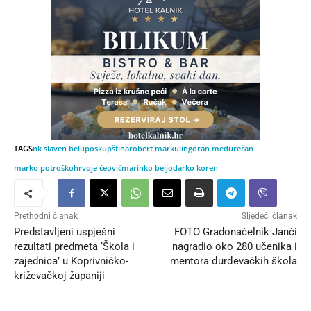
TAGS
nk slaven belupo
skupština
robert markulin
goran međurečan
marko potroško
hrvoje čeović
marinko beljo
darko koren
Prethodni članak
Sljedeći članak
Predstavljeni uspješni
FOTO Gradonačelnik Janči
rezultati predmeta ‘Škola i
nagradio oko 280 učenika i
zajednica’ u Koprivničko-
mentora đurđevačkih škola
križevačkoj županiji