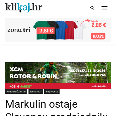
Preporučujemo
Nogomet
Top vijest
Markulin ostaje