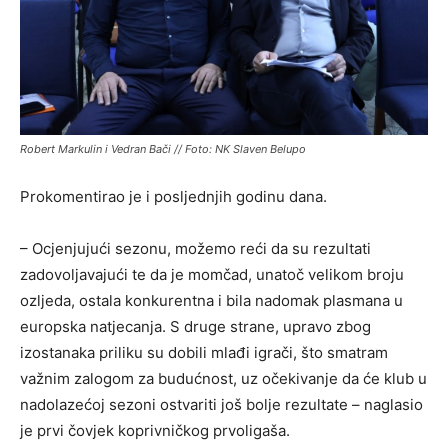
Robert Markulin i Vedran Bači // Foto: NK Slaven Belupo
Prokomentirao je i posljednjih godinu dana.
– Ocjenjujući sezonu, možemo reći da su rezultati
zadovoljavajući te da je momčad, unatoč velikom broju
ozljeda, ostala konkurentna i bila nadomak plasmana u
europska natjecanja. S druge strane, upravo zbog
izostanaka priliku su dobili mlađi igrači, što smatram
važnim zalogom za budućnost, uz očekivanje da će klub u
nadolazećoj sezoni ostvariti još bolje rezultate – naglasio
je prvi čovjek koprivničkog prvoligaša.