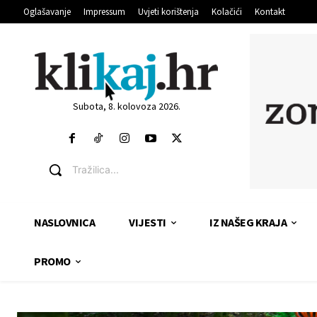
Oglašavanje
Impressum
Uvjeti korištenja
Kolačići
Kontakt
Subota, 8. kolovoza 2026.
Tražilica...
NASLOVNICA
VIJESTI
IZ NAŠEG KRAJA
PROMO