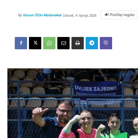
🔊 Pročitaj naglas
By
Goran Čičin-Mašansker
Utorak, 9. lipnja 2026.