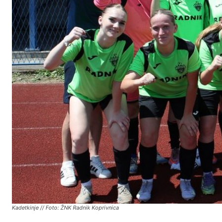
Kadetkinje // Foto: ŽNK Radnik Koprivnica