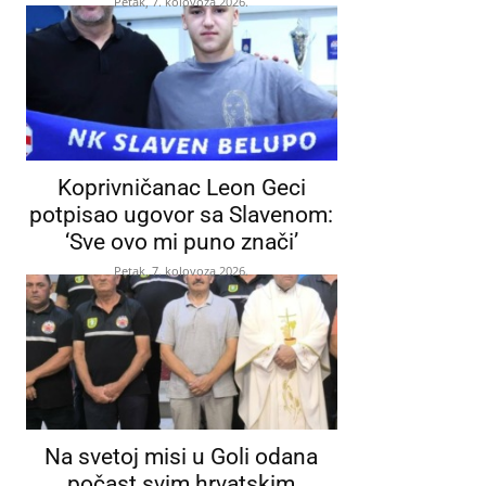
Petak, 7. kolovoza 2026.
Koprivničanac Leon Geci
potpisao ugovor sa Slavenom:
‘Sve ovo mi puno znači’
Petak, 7. kolovoza 2026.
Na svetoj misi u Goli odana
počast svim hrvatskim