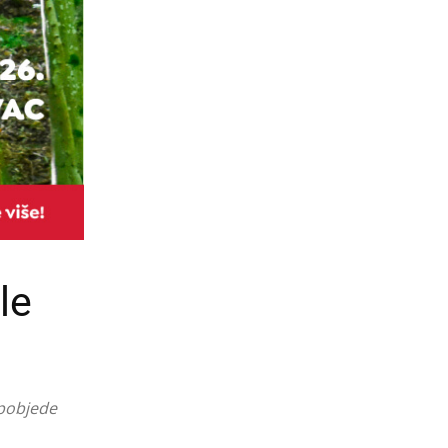
le
 pobjede