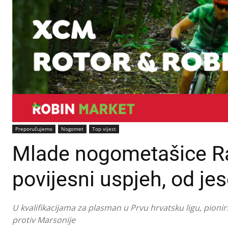
Preporučujemo
Nogomet
Top vijest
Mlade nogometašice Rad
povijesni uspjeh, od jese
U kvalifikacijama za plasman u Prvu hrvatsku ligu, pionir
protiv Marsonije