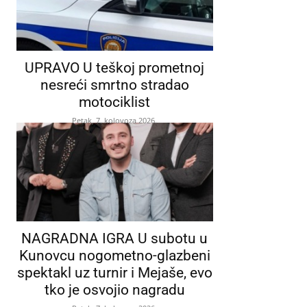
UPRAVO U teškoj prometnoj
nesreći smrtno stradao
motociklist
Petak, 7. kolovoza 2026.
NAGRADNA IGRA U subotu u
Kunovcu nogometno-glazbeni
spektakl uz turnir i Mejaše, evo
tko je osvojio nagradu