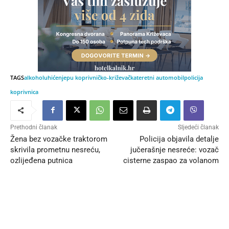
TAGS
alkohol
uhićenje
pu koprivničko-križevačka
teretni automobil
policija
koprivnica
Prethodni članak
Sljedeći članak
Žena bez vozačke traktorom
Policija objavila detalje
skrivila prometnu nesreću,
jučerašnje nesreće: vozač
ozlijeđena putnica
cisternе zaspao za volanom