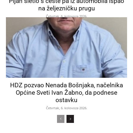
Pijan sletio s ceste pa iz automobila ispao
na željezničku prugu
Četvrtak, 6. kolovoza 2026.
HDZ pozvao Nenada Bošnjaka, načelnika
Općine Sveti Ivan Žabno, da podnese
ostavku
Četvrtak, 6. kolovoza 2026.