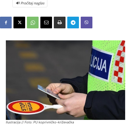
🔊 Pročitaj naglas
Ilustracija // Foto: PU koprivničko-križevačka