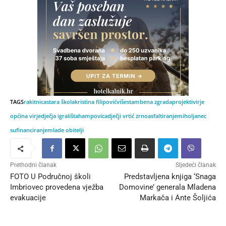
TAGS
rakitnica
stara škola
kristina filipović
višestambena zgrada
projekti
virje
općina virje
dječja igrališta
hampovica
dječji vrtić zrno
asfaltiranje
miholjanec
sufinanciranje
mlade obitelji
Prethodni članak
Sljedeći članak
FOTO U Područnoj školi
Predstavljena knjiga ‘Snaga
Imbriovec provedena vježba
Domovine’ generala Mladena
evakuacije
Markača i Ante Šoljića