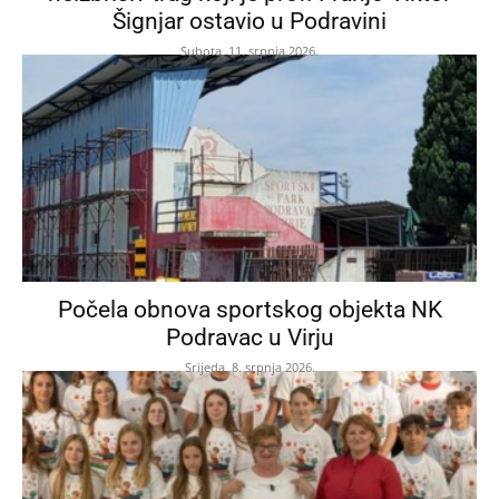
Šignjar ostavio u Podravini
Subota, 11. srpnja 2026.
Počela obnova sportskog objekta NK
Podravac u Virju
Srijeda, 8. srpnja 2026.