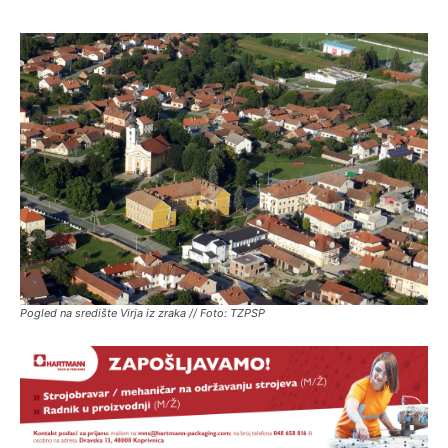
Pogled na središte Virja iz zraka // Foto: TZPSP