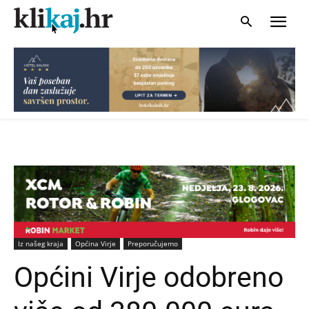
Iz našeg kraja
Općina Virje
Preporučujemo
Općini Virje odobreno