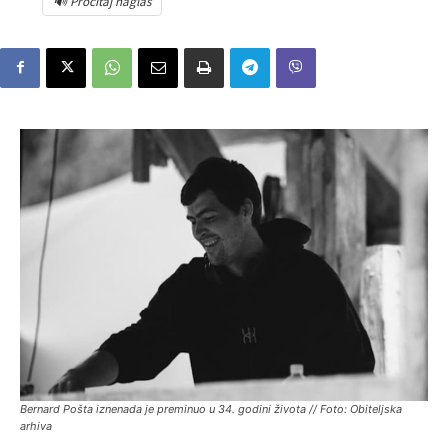
🔊 Pročitaj naglas
Bernard Pošta iznenada je preminuo u 34. godini života // Foto: Obiteljska
arhiva