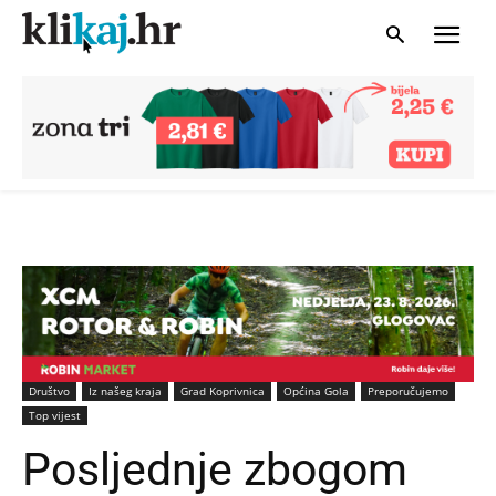
Društvo
Iz našeg kraja
Grad Koprivnica
Općina Gola
Preporučujemo
Top vijest
Posljednje zbogom