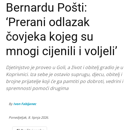
Bernardu Pošti:
‘Prerani odlazak
čovjeka kojeg su
mnogi cijenili i voljeli’
Djetinjstvo je proveo u Goli, a život i obitelj gradio je u
Koprivnici. Iza sebe je ostavio suprugu, djecu, obitelj i
brojne prijatelje koji će ga pamtiti po dobroti, vedrini i
spremnosti pomoći drugima
By
Ivon Fabijanec
Ponedjeljak, 8. lipnja 2026.