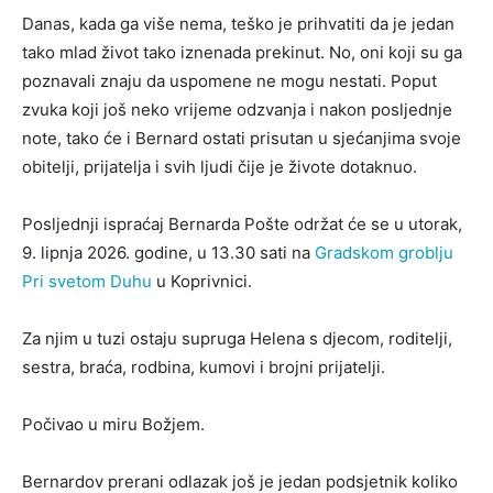
Danas, kada ga više nema, teško je prihvatiti da je jedan
tako mlad život tako iznenada prekinut. No, oni koji su ga
poznavali znaju da uspomene ne mogu nestati. Poput
zvuka koji još neko vrijeme odzvanja i nakon posljednje
note, tako će i Bernard ostati prisutan u sjećanjima svoje
obitelji, prijatelja i svih ljudi čije je živote dotaknuo.
Posljednji ispraćaj Bernarda Pošte održat će se u utorak,
9. lipnja 2026. godine, u 13.30 sati na
Gradskom groblju
Pri svetom Duhu
u Koprivnici.
Za njim u tuzi ostaju supruga Helena s djecom, roditelji,
sestra, braća, rodbina, kumovi i brojni prijatelji.
Počivao u miru Božjem.
Bernardov prerani odlazak još je jedan podsjetnik koliko