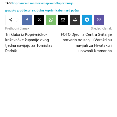
TAGS
koprivnica
in memoriam
sprovod
hipertenzija
gradsko groblje pri sv. duhu koprivnica
bernard pošta
Prethodni članak
Sljedeći članak
Tri kluba iz Koprivničko-
FOTO Djeci iz Centra Svitanje
križevačke županije ovog
ostvario se san, u Varaždinu
tjedna navijaju za Tomislav
navijali za Hrvatsku i
Radnik
upoznali Kramarića