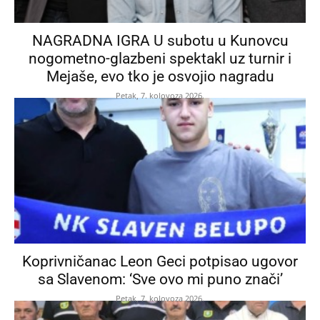
NAGRADNA IGRA U subotu u Kunovcu
nogometno-glazbeni spektakl uz turnir i
Mejaše, evo tko je osvojio nagradu
Petak, 7. kolovoza 2026.
Koprivničanac Leon Geci potpisao ugovor
sa Slavenom: ‘Sve ovo mi puno znači’
Petak, 7. kolovoza 2026.