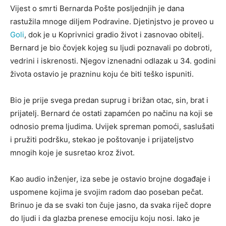
Vijest o smrti Bernarda Pošte posljednjih je dana
rastužila mnoge diljem Podravine. Djetinjstvo je proveo u
Goli
, dok je u Koprivnici gradio život i zasnovao obitelj.
Bernard je bio čovjek kojeg su ljudi poznavali po dobroti,
vedrini i iskrenosti. Njegov iznenadni odlazak u 34. godini
života ostavio je prazninu koju će biti teško ispuniti.
Bio je prije svega predan suprug i brižan otac, sin, brat i
prijatelj. Bernard će ostati zapamćen po načinu na koji se
odnosio prema ljudima. Uvijek spreman pomoći, saslušati
i pružiti podršku, stekao je poštovanje i prijateljstvo
mnogih koje je susretao kroz život.
Kao audio inženjer, iza sebe je ostavio brojne događaje i
uspomene kojima je svojim radom dao poseban pečat.
Brinuo je da se svaki ton čuje jasno, da svaka riječ dopre
do ljudi i da glazba prenese emociju koju nosi. Iako je