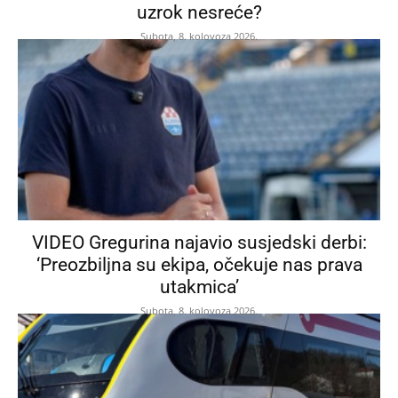
uzrok nesreće?
Subota, 8. kolovoza 2026.
VIDEO Gregurina najavio susjedski derbi:
‘Preozbiljna su ekipa, očekuje nas prava
utakmica’
Subota, 8. kolovoza 2026.