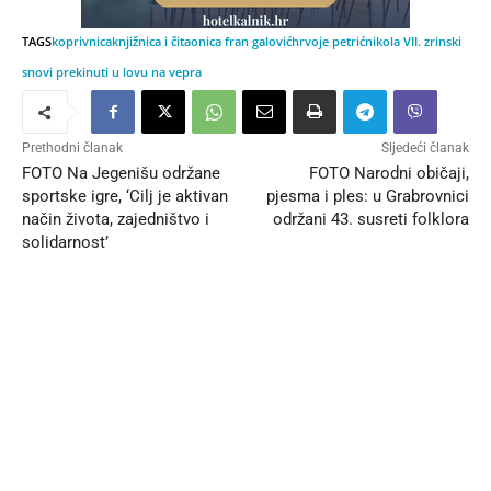
TAGS
koprivnica
knjižnica i čitaonica fran galović
hrvoje petrić
nikola VII. zrinski
snovi prekinuti u lovu na vepra
Prethodni članak
Sljedeći članak
FOTO Na Jegenišu održane
FOTO Narodni običaji,
sportske igre, ‘Cilj je aktivan
pjesma i ples: u Grabrovnici
način života, zajedništvo i
održani 43. susreti folklora
solidarnost’