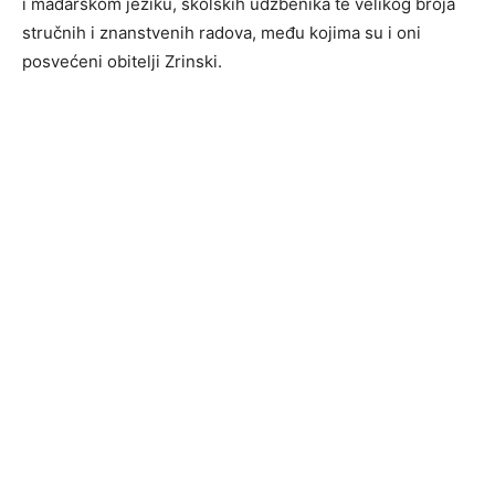
i mađarskom jeziku, školskih udžbenika te velikog broja
stručnih i znanstvenih radova, među kojima su i oni
posvećeni obitelji Zrinski.