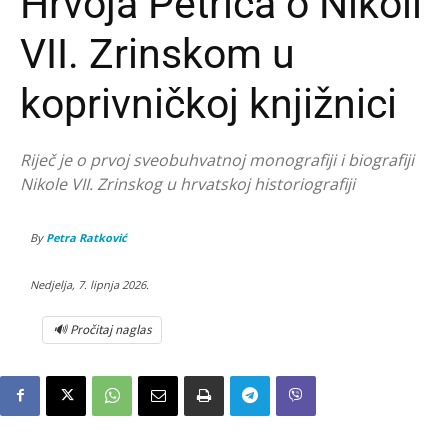
Hrvoja Petrića o Nikoli
VII. Zrinskom u
koprivničkoj knjižnici
Riječ je o prvoj sveobuhvatnoj monografiji i biografiji
Nikole VII. Zrinskog u hrvatskoj historiografiji
By
Petra Ratković
Nedjelja, 7. lipnja 2026.
🔊 Pročitaj naglas