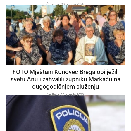
Četvrtak, 30. srpnja 2026.
FOTO Mještani Kunovec Brega obilježili
svetu Anu i zahvalili župniku Markaču na
dugogodišnjem služenju
Nedjelja, 26. srpnja 2026.