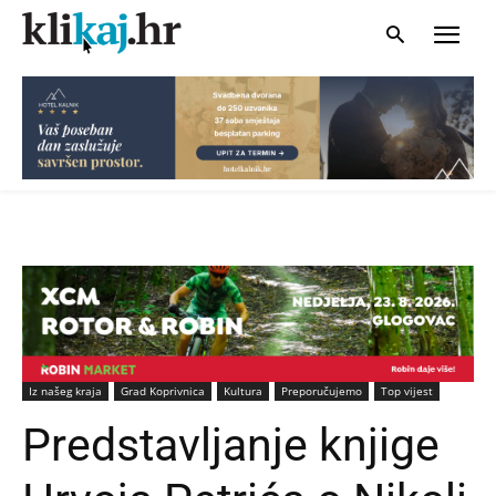
Iz našeg kraja
Grad Koprivnica
Kultura
Preporučujemo
Top vijest
Predstavljanje knjige