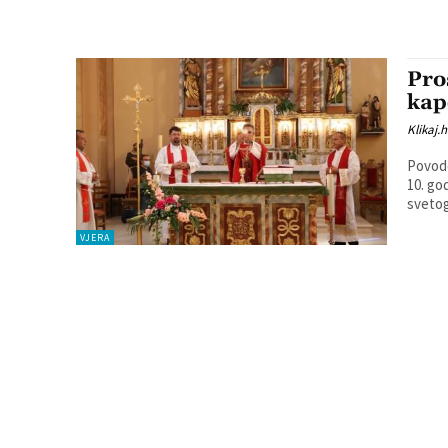
Pro
kap
Klikaj.h
Povodo
10. go
svetog
VJERA