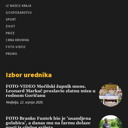
IZ NAŠEG KRAJA
GOSPODARSTVO
SPORT
ŽIVOT
PRIČE
CRNA KRONIKA
FOTO-VIDEO
PROMO
Izbor urednika
FOTO-VIDEO Močilski župnik mons.
Leonard Markač proslavio zlatnu misu u
rodnom Goričanu
Nedjelja, 12. srpnja 2026.
FOTO Branko Funtek bio je ‘usamljena
golubica’, a danas mu na farmu dolaze
gosti iz cijelog svijeta