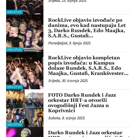
Srijeda, 23. srpnja 2025.
DRUŠTVO
RockLive objavio izvođače po
danima, evo kad nastupaju Let
3, Darko Rundek, Edo Maajka,
S.A.R.S., Gustafi…
Ponedjeljak, 9. lipnja 2025.
DRUŠTVO
RockLive objavio kompletan
popis izvođača: u Kampus
dolaze Rundek, S.A.R.S., Edo
Maajka, Gustafi, Krankšvester…
Srijeda, 30. travnja 2025.
DRUŠTVO
FOTO Darko Rundek i Jazz
orkestar HRT-a otvorili
ovogodišnji Fest Jazza u
Koprivnici
Subota, 8. srpnja 2023.
DRUŠTVO
Darko Rundek i Jazz orkestar