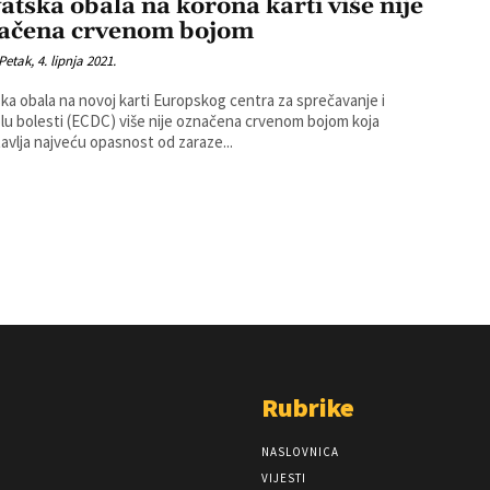
atska obala na korona karti više nije
ačena crvenom bojom
Petak, 4. lipnja 2021.
ka obala na novoj karti Europskog centra za sprečavanje i
lu bolesti (ECDC) više nije označena crvenom bojom koja
avlja najveću opasnost od zaraze...
Rubrike
NASLOVNICA
VIJESTI