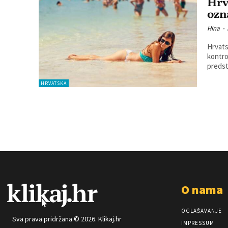
Hrv
ozn
Hina
-
Hrvats
kontro
predst
HRVATSKA
O nama
OGLAŠAVANJE
Sva prava pridržana © 2026. Klikaj.hr
IMPRESSUM