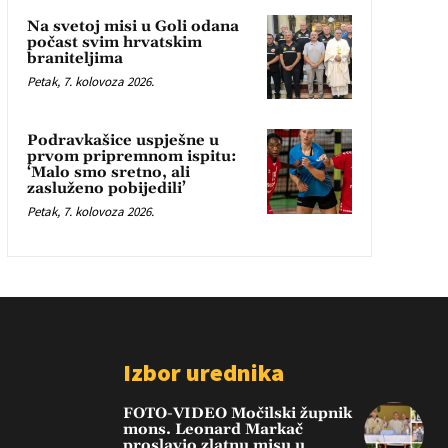
Na svetoj misi u Goli odana
počast svim hrvatskim
braniteljima
Petak, 7. kolovoza 2026.
Podravkašice uspješne u
prvom pripremnom ispitu:
‘Malo smo sretno, ali
zasluženo pobijedili’
Petak, 7. kolovoza 2026.
Izbor urednika
FOTO-VIDEO Močilski župnik
mons. Leonard Markač
proslavio zlatnu misu u