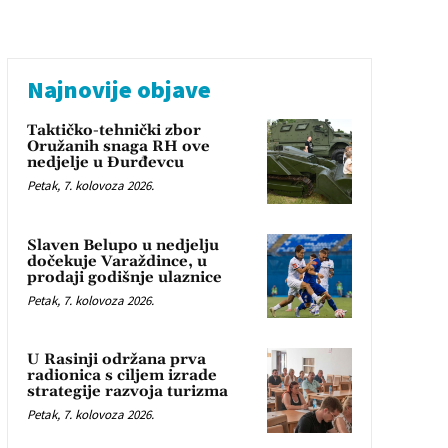
Najnovije objave
Taktičko-tehnički zbor
Oružanih snaga RH ove
nedjelje u Đurđevcu
Petak, 7. kolovoza 2026.
Slaven Belupo u nedjelju
dočekuje Varaždince, u
prodaji godišnje ulaznice
Petak, 7. kolovoza 2026.
U Rasinji održana prva
radionica s ciljem izrade
strategije razvoja turizma
Petak, 7. kolovoza 2026.