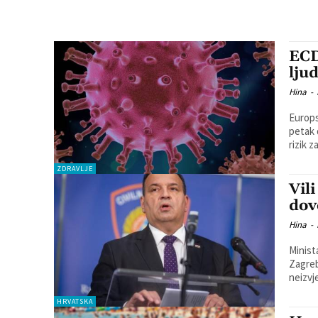
ECD
lju
Hina
-
Europs
petak 
rizik z
ZDRAVLJE
Vil
dov
Hina
-
Minist
Zagreb
neizvj
HRVATSKA