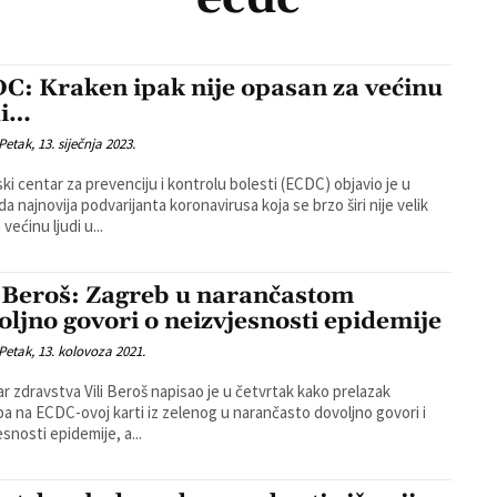
C: Kraken ipak nije opasan za većinu
di…
Petak, 13. siječnja 2023.
ki centar za prevenciju i kontrolu bolesti (ECDC) objavio je u
da najnovija podvarijanta koronavirusa koja se brzo širi nije velik
a većinu ljudi u...
i Beroš: Zagreb u narančastom
oljno govori o neizvjesnosti epidemije
Petak, 13. kolovoza 2021.
ar zdravstva Vili Beroš napisao je u četvrtak kako prelazak
a na ECDC-ovoj karti iz zelenog u narančasto dovoljno govori i
esnosti epidemije, a...