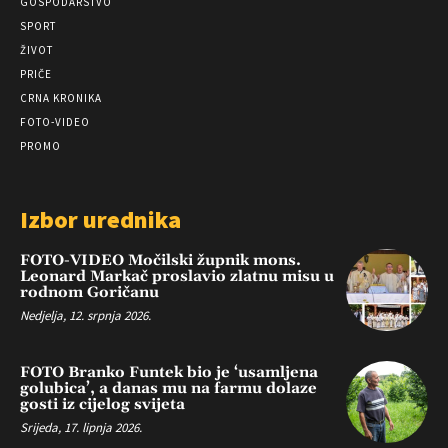
GOSPODARSTVO
SPORT
ŽIVOT
PRIČE
CRNA KRONIKA
FOTO-VIDEO
PROMO
Izbor urednika
FOTO-VIDEO Močilski župnik mons.
Leonard Markač proslavio zlatnu misu u
rodnom Goričanu
Nedjelja, 12. srpnja 2026.
FOTO Branko Funtek bio je ‘usamljena
golubica’, a danas mu na farmu dolaze
gosti iz cijelog svijeta
Srijeda, 17. lipnja 2026.