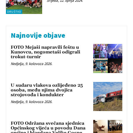
Srijeda, 12. lipnja 2024.
DRUŠTVO
Najnovije objave
FOTO Mejaši napravili feštu u
Kunovcu, nogometaši odigrali
trokut-turnir
Nedjelja, 9. kolovoza 2026.
U sudaru vlakova ozlijeđeno 25
osoba, među njima dvojica
strojovođa i kondukter
Nedjelja, 9. kolovoza 2026.
FOTO Održana svečana sjednica
Općinskog vijeća u povodu Dana
općine i blagdana Velike Gospe