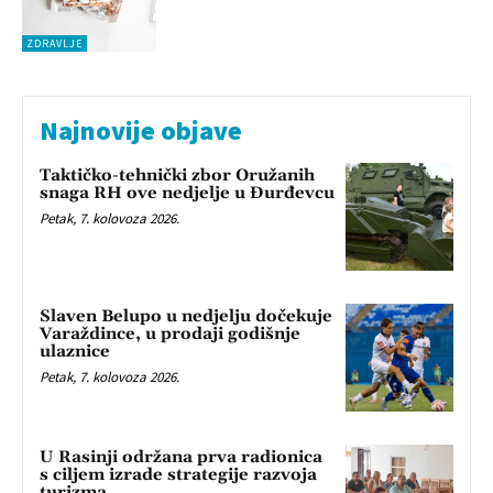
ZDRAVLJE
Najnovije objave
Taktičko-tehnički zbor Oružanih
snaga RH ove nedjelje u Đurđevcu
Petak, 7. kolovoza 2026.
Slaven Belupo u nedjelju dočekuje
Varaždince, u prodaji godišnje
ulaznice
Petak, 7. kolovoza 2026.
U Rasinji održana prva radionica
s ciljem izrade strategije razvoja
turizma