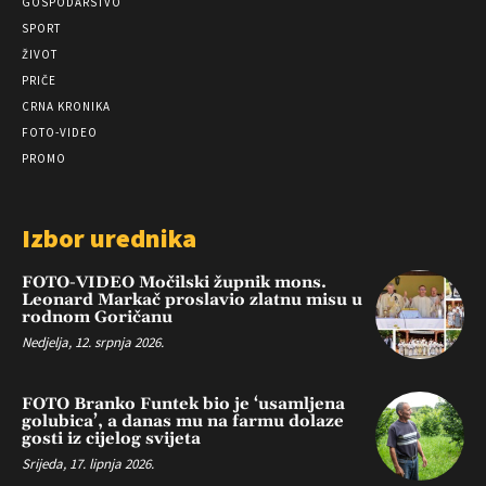
GOSPODARSTVO
SPORT
ŽIVOT
PRIČE
CRNA KRONIKA
FOTO-VIDEO
PROMO
Izbor urednika
FOTO-VIDEO Močilski župnik mons.
Leonard Markač proslavio zlatnu misu u
rodnom Goričanu
Nedjelja, 12. srpnja 2026.
FOTO Branko Funtek bio je ‘usamljena
golubica’, a danas mu na farmu dolaze
gosti iz cijelog svijeta
Srijeda, 17. lipnja 2026.