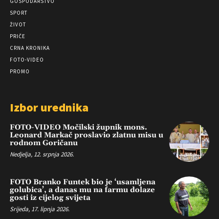
GOSPODARSTVO
SPORT
ŽIVOT
PRIČE
CRNA KRONIKA
FOTO-VIDEO
PROMO
Izbor urednika
FOTO-VIDEO Močilski župnik mons.
Leonard Markač proslavio zlatnu misu u
rodnom Goričanu
Nedjelja, 12. srpnja 2026.
FOTO Branko Funtek bio je ‘usamljena
golubica’, a danas mu na farmu dolaze
gosti iz cijelog svijeta
Srijeda, 17. lipnja 2026.