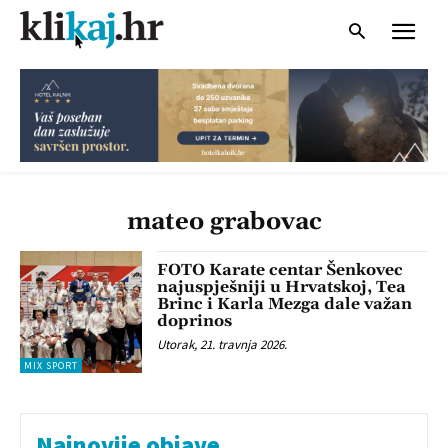
mateo grabovac
FOTO Karate centar Šenkovec
najuspješniji u Hrvatskoj, Tea
Brinc i Karla Mezga dale važan
doprinos
Utorak, 21. travnja 2026.
MIX SPORT
Najnovije objave