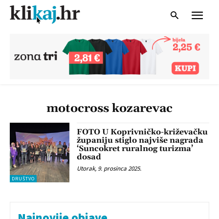
motocross kozarevac
FOTO U Koprivničko-križevačku
županiju stiglo najviše nagrada
‘Suncokret ruralnog turizma’
dosad
Utorak, 9. prosinca 2025.
DRUŠTVO
Najnovije objave