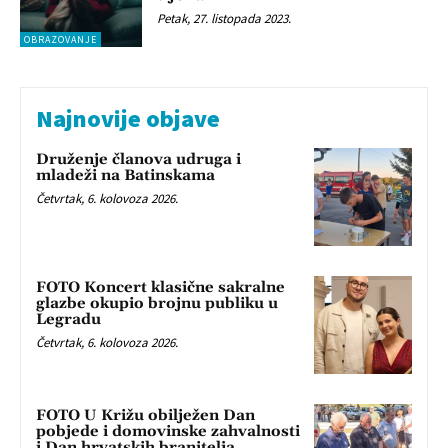
Petak, 27. listopada 2023.
OBRAZOVANJE
Najnovije objave
Druženje članova udruga i
mladeži na Batinskama
Četvrtak, 6. kolovoza 2026.
FOTO Koncert klasične sakralne
glazbe okupio brojnu publiku u
Legradu
Četvrtak, 6. kolovoza 2026.
FOTO U Križu obilježen Dan
pobjede i domovinske zahvalnosti
i Dan hrvatskih branitelja