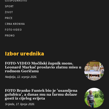
GOSPODARSTVO
SPORT
ŽIVOT
PRIČE
CRNA KRONIKA
FOTO-VIDEO
PROMO
Izbor urednika
FOTO-VIDEO Močilski župnik mons.
Leonard Markač proslavio zlatnu misu u
rodnom Goričanu
Nedjelja, 12. srpnja 2026.
FOTO Branko Funtek bio je ‘usamljena
golubica’, a danas mu na farmu dolaze
gosti iz cijelog svijeta
Srijeda, 17. lipnja 2026.