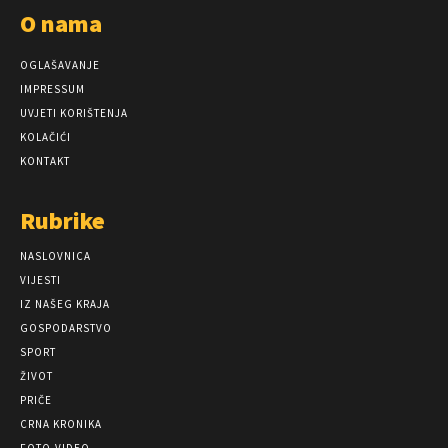
O nama
OGLAŠAVANJE
IMPRESSUM
UVJETI KORIŠTENJA
KOLAČIĆI
KONTAKT
Rubrike
NASLOVNICA
VIJESTI
IZ NAŠEG KRAJA
GOSPODARSTVO
SPORT
ŽIVOT
PRIČE
CRNA KRONIKA