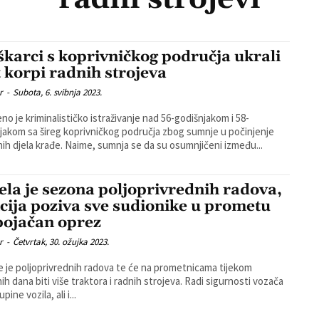
karci s koprivničkog područja ukrali
t korpi radnih strojeva
r
-
Subota, 6. svibnja 2023.
no je kriminalističko istraživanje nad 56-godišnjakom i 58-
jakom sa šireg koprivničkog područja zbog sumnje u počinjenje
kaznenih djela krađe. Naime, sumnja se da su osumnjičeni između...
ela je sezona poljoprivrednih radova,
icija poziva sve sudionike u prometu
pojačan oprez
r
-
Četvrtak, 30. ožujka 2023.
e je poljoprivrednih radova te će na prometnicama tijekom
ana biti više traktora i radnih strojeva. Radi sigurnosti vozača
pine vozila, ali i...