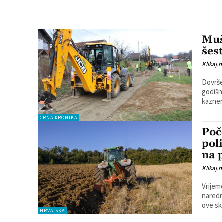
Muš
šes
Klikaj.h
Dovrše
godišn
CRNA KRONIKA
Poč
pol
na 
Klikaj.h
Vrijem
narednih d
ove sku
HRVATSKA