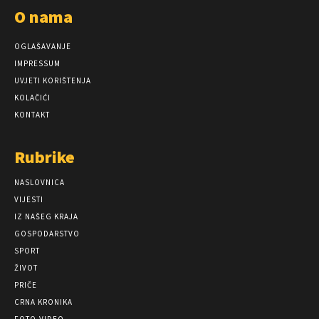
O nama
OGLAŠAVANJE
IMPRESSUM
UVJETI KORIŠTENJA
KOLAČIĆI
KONTAKT
Rubrike
NASLOVNICA
VIJESTI
IZ NAŠEG KRAJA
GOSPODARSTVO
SPORT
ŽIVOT
PRIČE
CRNA KRONIKA