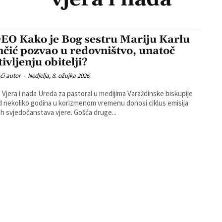
EO Kako je Bog sestru Mariju Karlu
nčić pozvao u redovništvo, unatoč
ivljenju obitelji?
ći autor
-
Nedjelja, 8. ožujka 2026.
a Vjera i nada Ureda za pastoral u medijima Varaždinske biskupije
 nekoliko godina u korizmenom vremenu donosi ciklus emisija
h svjedočanstava vjere. Gošća druge...