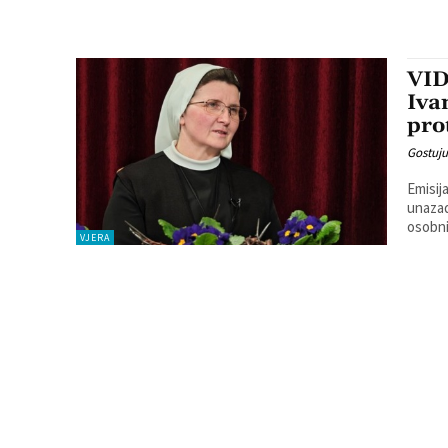
VID
Iva
prot
Gostuju
Emisij
unazad
osobni
VJERA