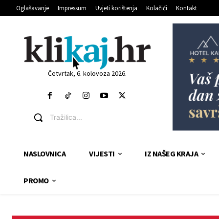
Oglašavanje
Impressum
Uvjeti korištenja
Kolačići
Kontakt
Četvrtak, 6. kolovoza 2026.
Tražilica...
NASLOVNICA
VIJESTI
IZ NAŠEG KRAJA
PROMO