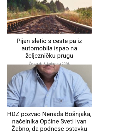
Pijan sletio s ceste pa iz
automobila ispao na
željezničku prugu
Četvrtak, 6. kolovoza 2026.
HDZ pozvao Nenada Bošnjaka,
načelnika Općine Sveti Ivan
Žabno, da podnese ostavku