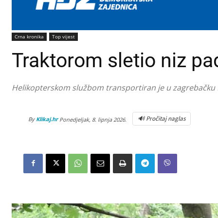
Crna kronika
Top vijest
Traktorom sletio niz pad
Helikopterskom službom transportiran je u zagrebačku Kl
🔊 Pročitaj naglas
By
Klikaj.hr
Ponedjeljak, 8. lipnja 2026.