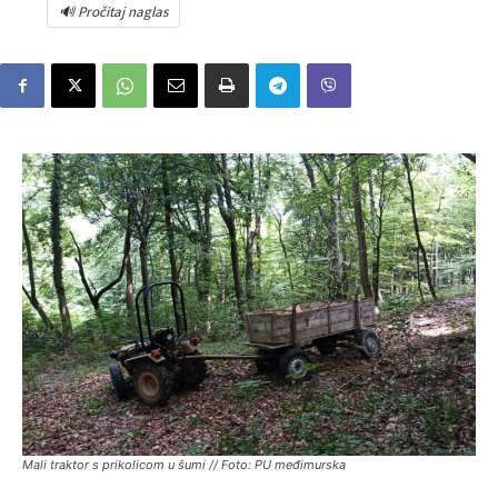
🔊 Pročitaj naglas
Mali traktor s prikolicom u šumi // Foto: PU međimurska