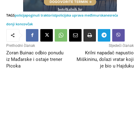
TAGS
policija
poginuli traktorist
policijska uprava međimurska
nesreća
donji koncovčak
Prethodni članak
Sljedeći članak
Zoran Buinac odbio ponudu
Krilni napadač napustio
iz Mađarske i ostaje trener
Miškininu, dolazi vratar koji
Picoka
je bio u Hajduku