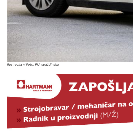
Ilustracija // Foto: PU varaždinska