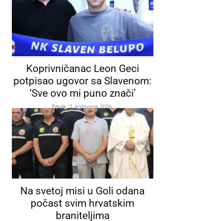
Koprivničanac Leon Geci
potpisao ugovor sa Slavenom:
‘Sve ovo mi puno znači’
Petak, 7. kolovoza 2026.
Na svetoj misi u Goli odana
počast svim hrvatskim
braniteljima