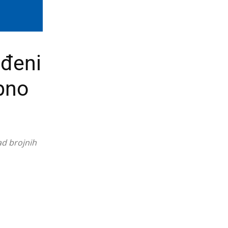
ađeni
bno
ad brojnih