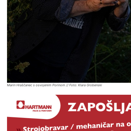
Marin Hraščanec s osvojenim Porinom // Foto: Klara Grobenski