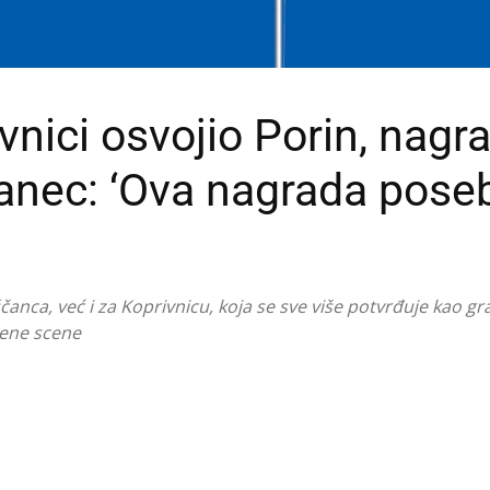
nici osvojio Porin, nagr
anec: ‘Ova nagrada pose
nca, već i za Koprivnicu, koja se sve više potvrđuje kao gr
zbene scene