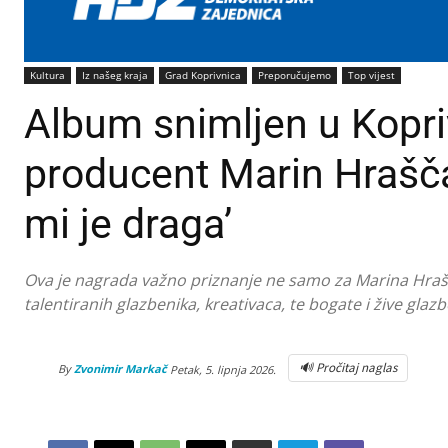
Kultura
Iz našeg kraja
Grad Koprivnica
Preporučujemo
Top vijest
Album snimljen u Kopriv
producent Marin Hrašč
mi je draga’
Ova je nagrada važno priznanje ne samo za Marina Hrašča
talentiranih glazbenika, kreativaca, te bogate i žive gla
🔊 Pročitaj naglas
By
Zvonimir Markač
Petak, 5. lipnja 2026.