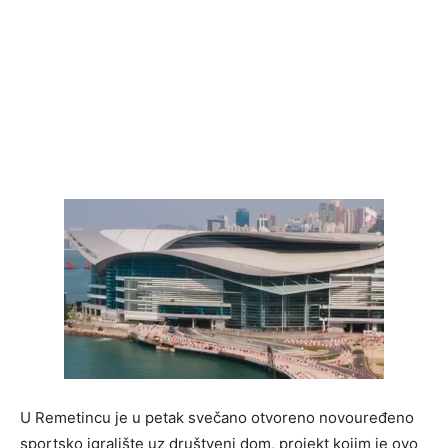
U Remetincu je u petak svečano otvoreno novouređeno
sportsko igralište uz društveni dom, projekt kojim je ovo