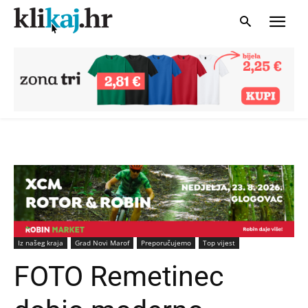
Iz našeg kraja
Grad Novi Marof
Preporučujemo
Top vijest
FOTO Remetinec