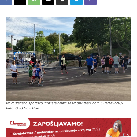
Novouređeno sportsko igralište nalazi se uz društveni dom u Remetincu //
Foto: Grad Novi Marof