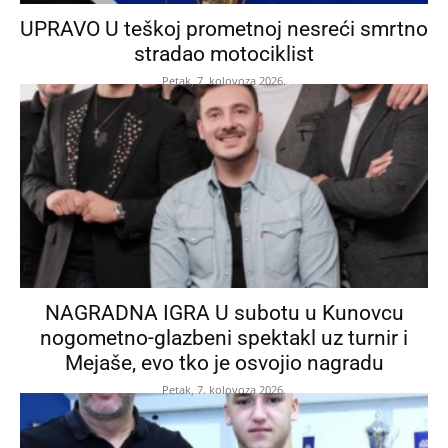
UPRAVO U teškoj prometnoj nesreći smrtno
stradao motociklist
Petak, 7. kolovoza 2026.
NAGRADNA IGRA U subotu u Kunovcu
nogometno-glazbeni spektakl uz turnir i
Mejaše, evo tko je osvojio nagradu
Petak, 7. kolovoza 2026.