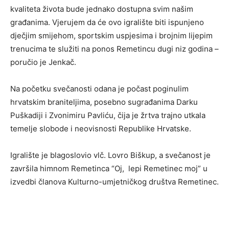
kvaliteta života bude jednako dostupna svim našim
građanima. Vjerujem da će ovo igralište biti ispunjeno
dječjim smijehom, sportskim uspjesima i brojnim lijepim
trenucima te služiti na ponos Remetincu dugi niz godina –
poručio je Jenkač.
Na početku svečanosti odana je počast poginulim
hrvatskim braniteljima, posebno sugrađanima Darku
Puškadiji i Zvonimiru Pavliću, čija je žrtva trajno utkala
temelje slobode i neovisnosti Republike Hrvatske.
Igralište je blagoslovio vlč. Lovro Biškup, a svečanost je
završila himnom Remetinca “Oj, lepi Remetinec moj” u
izvedbi članova Kulturno-umjetničkog društva Remetinec.