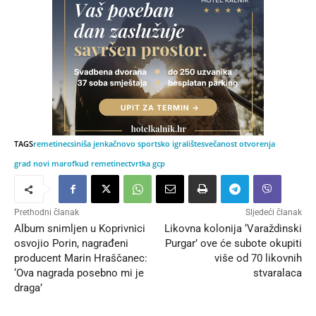
TAGS
remetinec
siniša jenkač
novo sportsko igralište
svečanost otvorenja
grad novi marof
kud remetinec
tvrtka gcp
Prethodni članak
Sljedeći članak
Album snimljen u Koprivnici
Likovna kolonija ‘Varaždinski
osvojio Porin, nagrađeni
Purgar’ ove će subote okupiti
producent Marin Hraščanec:
više od 70 likovnih
‘Ova nagrada posebno mi je
stvaralaca
draga’