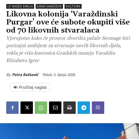
IZ NAŠEG KRAJA
GRAD VARAŽDIN
KULTURA
Likovna kolonija ‘Varaždinski
Purgar’ ove će subote okupiti više
od 70 likovnih stvaralaca
Vjerujemo kako će prostor dvorišta palače Sermage biti
poticajni ambijent za stvaranje novih likovnih djela,
rekla je viša kustosica Gradskih muzeja Varaždin
Elizabeta Igrec
Petak, 5. lipnja 2026.
By
Petra Ratković
🔊 Pročitaj naglas