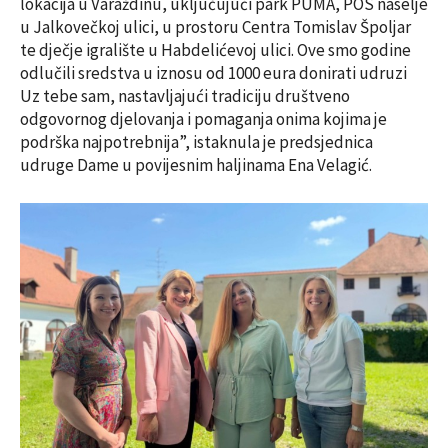
lokacija u Varaždinu, uključujući park PUMA, POS naselje
u Jalkovečkoj ulici, u prostoru Centra Tomislav Špoljar
te dječje igralište u Habdelićevoj ulici. Ove smo godine
odlučili sredstva u iznosu od 1000 eura donirati udruzi
Uz tebe sam, nastavljajući tradiciju društveno
odgovornog djelovanja i pomaganja onima kojima je
podrška najpotrebnija”, istaknula je predsjednica
udruge Dame u povijesnim haljinama Ena Velagić.