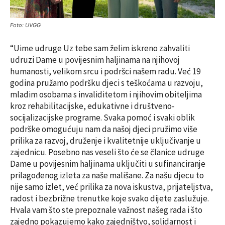
Foto: UVGG
“Uime udruge Uz tebe sam želim iskreno zahvaliti
udruzi Dame u povijesnim haljinama na njihovoj
humanosti, velikom srcu i podršci našem radu. Već 19
godina pružamo podršku djeci s teškoćama u razvoju,
mladim osobama s invaliditetom i njihovim obiteljima
kroz rehabilitacijske, edukativne i društveno-
socijalizacijske programe. Svaka pomoć i svaki oblik
podrške omogućuju nam da našoj djeci pružimo više
prilika za razvoj, druženje i kvalitetnije uključivanje u
zajednicu. Posebno nas veseli što će se članice udruge
Dame u povijesnim haljinama uključiti u sufinanciranje
prilagođenog izleta za naše mališane. Za našu djecu to
nije samo izlet, već prilika za nova iskustva, prijateljstva,
radost i bezbrižne trenutke koje svako dijete zaslužuje.
Hvala vam što ste prepoznale važnost našeg rada i što
zajedno pokazujemo kako zajedništvo, solidarnost i