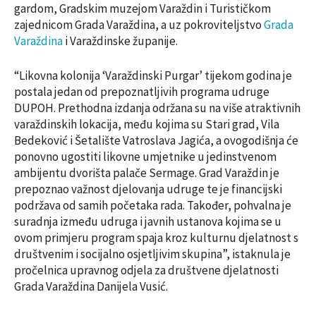
gardom, Gradskim muzejom Varaždin i Turističkom
zajednicom Grada Varaždina, a uz pokroviteljstvo
Grada
Varaždina
i Varaždinske županije.
“Likovna kolonija ‘Varaždinski Purgar’ tijekom godina je
postala jedan od prepoznatljivih programa udruge
DUPOH. Prethodna izdanja održana su na više atraktivnih
varaždinskih lokacija, među kojima su Stari grad, Vila
Bedeković i Šetalište Vatroslava Jagića, a ovogodišnja će
ponovno ugostiti likovne umjetnike u jedinstvenom
ambijentu dvorišta palače Sermage. Grad Varaždin je
prepoznao važnost djelovanja udruge te je financijski
podržava od samih početaka rada. Također, pohvalna je
suradnja između udruga i javnih ustanova kojima se u
ovom primjeru program spaja kroz kulturnu djelatnost s
društvenim i socijalno osjetljivim skupina”, istaknula je
pročelnica upravnog odjela za društvene djelatnosti
Grada Varaždina Danijela Vusić.