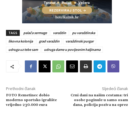
TAGS
palača sermage
varaždin
pu varaždinska
likovna kolonija
grad varaždin
varaždinski purgar
udruga uz tebe sam
udruga dame u povijesnim haljinama
Prethodni članak
Sljedeći članak
FOTO Remetinec dobio
Crni dani na našim cestama: tri
moderno sportsko igralište
osobe poginule u samo osam
vrijedno 230.000 eura
dana, policija poziva na oprez