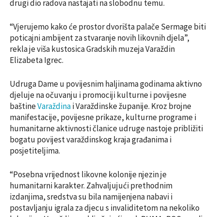
drugi dio radova nastajati na slobodnu temu.
“Vjerujemo kako će prostor dvorišta palače Sermage biti
poticajni ambijent za stvaranje novih likovnih djela”,
rekla je viša kustosica Gradskih muzeja Varaždin
Elizabeta Igrec.
Udruga Dame u povijesnim haljinama godinama aktivno
djeluje na očuvanju i promociji kulturne i povijesne
baštine
Varaždina
i Varaždinske županije. Kroz brojne
manifestacije, povijesne prikaze, kulturne programe i
humanitarne aktivnosti članice udruge nastoje približiti
bogatu povijest varaždinskog kraja građanima i
posjetiteljima.
“Posebna vrijednost likovne kolonije njezin je
humanitarni karakter. Zahvaljujući prethodnim
izdanjima, sredstva su bila namijenjena nabavi i
postavljanju igrala za djecu s invaliditetom na nekoliko