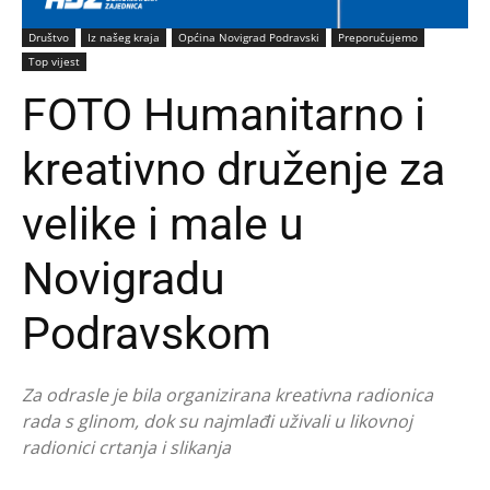
Društvo
Iz našeg kraja
Općina Novigrad Podravski
Preporučujemo
Top vijest
FOTO Humanitarno i
kreativno druženje za
velike i male u
Novigradu
Podravskom
Za odrasle je bila organizirana kreativna radionica
rada s glinom, dok su najmlađi uživali u likovnoj
radionici crtanja i slikanja