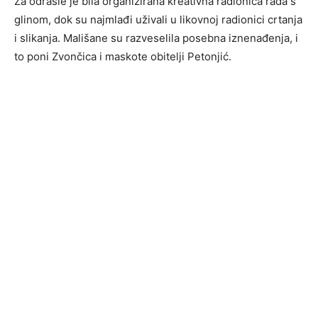
Za odrasle je bila organizirana kreativna radionica rada s
glinom, dok su najmlađi uživali u likovnoj radionici crtanja
i slikanja. Mališane su razveselila posebna iznenađenja, i
to poni Zvončica i maskote obitelji Petonjić.