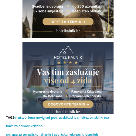
TAGS
društvo žena novigrad podravski
kud ivan vitez trnski
likresa
kuća za odmor kristina
udruga za terapijsko jahanje i sportsku rekreaciju osmijeh