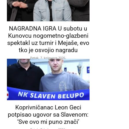
NAGRADNA IGRA U subotu u
Kunovcu nogometno-glazbeni
spektakl uz turnir i Mejaše, evo
tko je osvojio nagradu
Petak, 7. kolovoza 2026.
Koprivničanac Leon Geci
potpisao ugovor sa Slavenom:
‘Sve ovo mi puno znači’