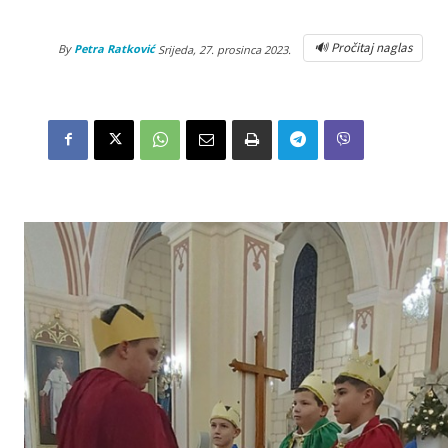
🔊 Pročitaj naglas
By
Petra Ratković
Srijeda, 27. prosinca 2023.