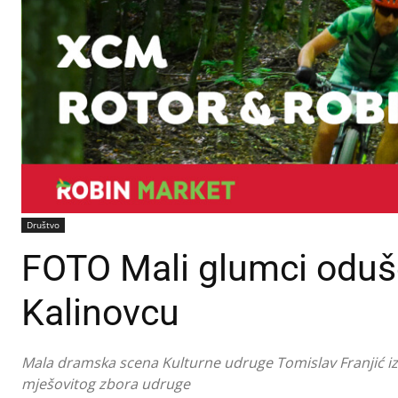
Društvo
FOTO Mali glumci odušev
Kalinovcu
Mala dramska scena Kulturne udruge Tomislav Franjić izvel
mješovitog zbora udruge