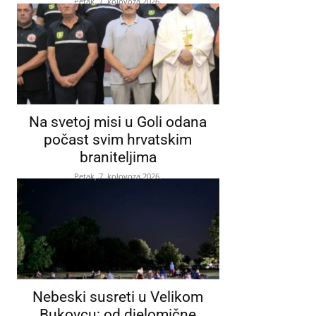
Petak, 7. kolovoza 2026.
Na svetoj misi u Goli odana
počast svim hrvatskim
braniteljima
Petak, 7. kolovoza 2026.
Nebeski susreti u Velikom
Bukovcu: od djelomične