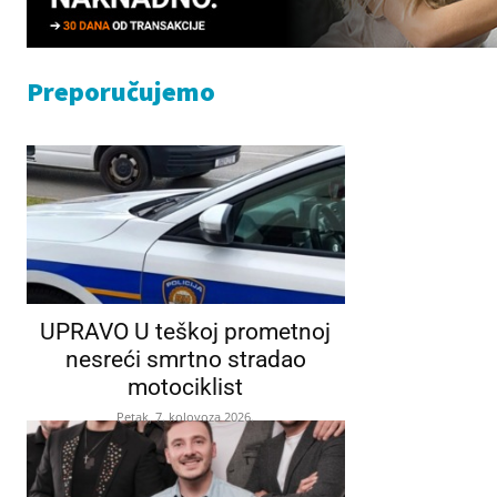
Preporučujemo
UPRAVO U teškoj prometnoj
nesreći smrtno stradao
motociklist
Petak, 7. kolovoza 2026.