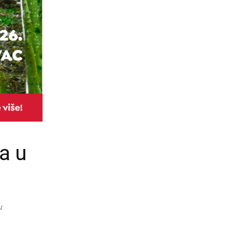
a u
u