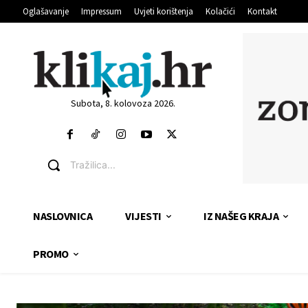
Oglašavanje
Impressum
Uvjeti korištenja
Kolačići
Kontakt
Subota, 8. kolovoza 2026.
Tražilica...
NASLOVNICA
VIJESTI
IZ NAŠEG KRAJA
PROMO