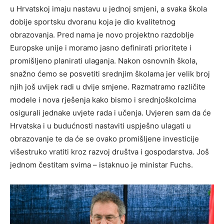
u Hrvatskoj imaju nastavu u jednoj smjeni, a svaka škola
dobije sportsku dvoranu koja je dio kvalitetnog
obrazovanja. Pred nama je novo projektno razdoblje
Europske unije i moramo jasno definirati prioritete i
promišljeno planirati ulaganja. Nakon osnovnih škola,
snažno ćemo se posvetiti srednjim školama jer velik broj
njih još uvijek radi u dvije smjene. Razmatramo različite
modele i nova rješenja kako bismo i srednjoškolcima
osigurali jednake uvjete rada i učenja. Uvjeren sam da će
Hrvatska i u budućnosti nastaviti uspješno ulagati u
obrazovanje te da će se ovako promišljene investicije
višestruko vratiti kroz razvoj društva i gospodarstva. Još
jednom čestitam svima – istaknuo je ministar Fuchs.