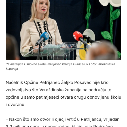
Ravnateljica Osnovne škole Petrijanec Valerija Đurasek // Foto: Varaždinska
županija
Načelnik Općine Petrijanec Željko Posavec nije krio
zadovoljstvo što Varaždinska županija na području te
općine u samo pet mjeseci otvara drugu obnovljenu školu
i dvoranu.
– Nakon što smo otvorili dječji vrtić u Petrijancu, vrijedan
3,2 milijuna eura, u neposrednoj blizini ove Područne