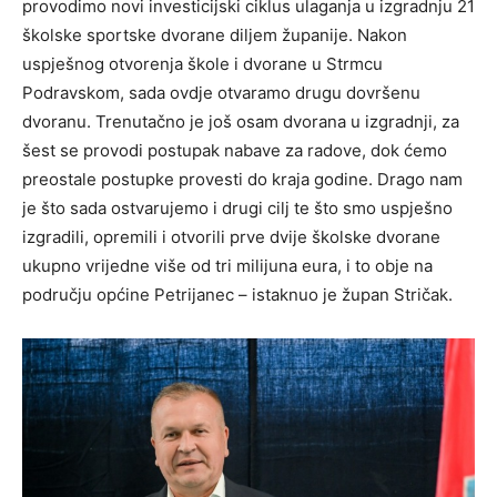
provodimo novi investicijski ciklus ulaganja u izgradnju 21
školske sportske dvorane diljem županije. Nakon
uspješnog otvorenja škole i dvorane u Strmcu
Podravskom, sada ovdje otvaramo drugu dovršenu
dvoranu. Trenutačno je još osam dvorana u izgradnji, za
šest se provodi postupak nabave za radove, dok ćemo
preostale postupke provesti do kraja godine. Drago nam
je što sada ostvarujemo i drugi cilj te što smo uspješno
izgradili, opremili i otvorili prve dvije školske dvorane
ukupno vrijedne više od tri milijuna eura, i to obje na
području općine Petrijanec – istaknuo je župan Stričak.