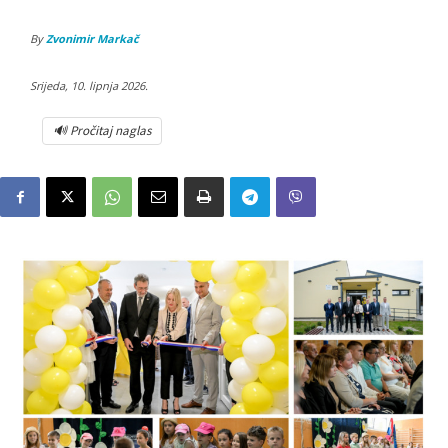
By
Zvonimir Markač
Srijeda, 10. lipnja 2026.
🔊 Pročitaj naglas